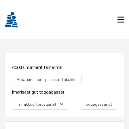
Imarisaanukarit
Pri
Ataatsimiinnerit tamarmik
Ataatsimiinerit pisussat takukkit
Imarisaatigut toqqagassat
Immikkoortortaqarfiit
Toqqagassanut