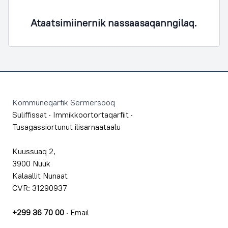
Ataatsimiinernik nassaasaqanngilaq.
Footer
Kommuneqarfik Sermersooq
Suliffissat
·
Immikkoortortaqarfiit
·
Tusagassiortunut ilisarnaataalu
Kuussuaq 2,
3900 Nuuk
Kalaallit Nunaat
CVR: 31290937
+299 36 70 00
·
Email