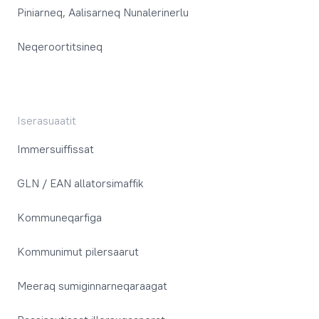
Piniarneq, Aalisarneq Nunalerinerlu
Neqeroortitsineq
Iserasuaatit
Immersuiffissat
GLN / EAN allatorsimaffik
Kommuneqarfiga
Kommunimut pilersaarut
Meeraq sumiginnarneqaraagat