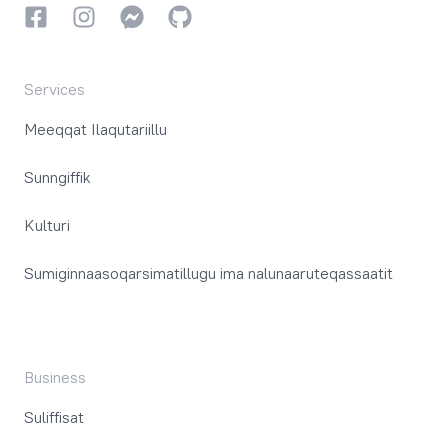
Facebookki
Instagrammi
Instagrammi
GitHub
Services
Meeqqat Ilaqutariillu
Sunngiffik
Kulturi
Sumiginnaasoqarsimatillugu ima nalunaaruteqassaatit
Business
Suliffisat