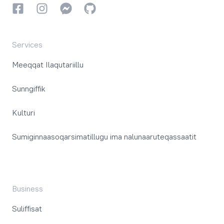
Facebookki
Instagrammi
Instagrammi
GitHub
Services
Meeqqat Ilaqutariillu
Sunngiffik
Kulturi
Sumiginnaasoqarsimatillugu ima nalunaaruteqassaatit
Business
Suliffisat