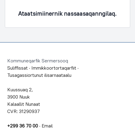
Ataatsimiinernik nassaasaqanngilaq.
Footer
Kommuneqarfik Sermersooq
Suliffissat
·
Immikkoortortaqarfiit
·
Tusagassiortunut ilisarnaataalu
Kuussuaq 2,
3900 Nuuk
Kalaallit Nunaat
CVR: 31290937
+299 36 70 00
·
Email