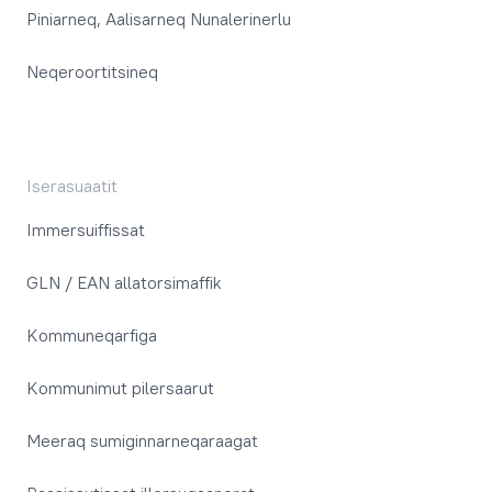
Piniarneq, Aalisarneq Nunalerinerlu
Neqeroortitsineq
Iserasuaatit
Immersuiffissat
GLN / EAN allatorsimaffik
Kommuneqarfiga
Kommunimut pilersaarut
Meeraq sumiginnarneqaraagat