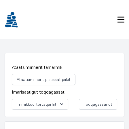
Imarisaanukarit
Pri
Ataatsimiinnerit tamarmik
Ataatsimiinerit pisussat piikit
Imarisaatigut toqqagassat
Immikkoortortaqarfiit
Toqqagassanut