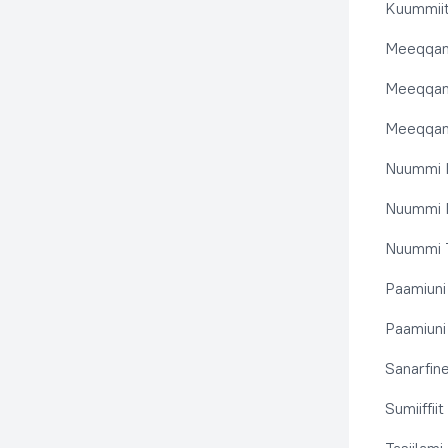
Kuummiit
Meeqqanu
Meeqqanut
Meeqqanut
Nuummi I
Nuummi N
Nuummi T
Paamiuni
Paamiuni 
Sanarfine
Sumiiffii