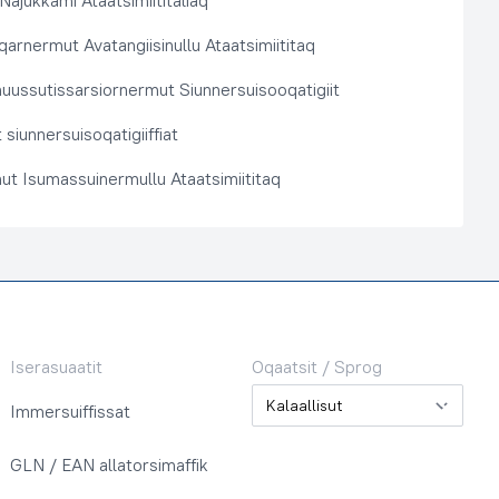
 Najukkami Ataatsimiititaliaq
arnermut Avatangiisinullu Ataatsimiititaq
nuussutissarsiornermut Siunnersuisooqatigiit
siunnersuisoqatigiiffiat
ut Isumassuinermullu Ataatsimiititaq
Iserasuaatit
Oqaatsit / Sprog
Oqaatsit / Sprog
Immersuiffissat
GLN / EAN allatorsimaffik