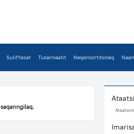
Suliffissat
Tusarniaatit
Neqeroortitsineq
Naamm
Ataats
asaqanngilaq.
Ataatsimi
Imaris