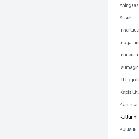
Aningaas
Arsuk
Innarluuti
Inoqarfin
Inuusutt
Isumaginn
Ittoqqoto
Kapisilli
Kommuna
Kulturimi
Kulusuk, 