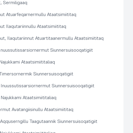
, Sermiligaaq
t Atuarfeqarnermullu Ataatsimiititaq
 Ilaqutariinnullu Ataatsimiititaq
, Ilaqutariinnut Atuartitaanermullu Ataatsimiititaq
nuussutissarsiornermut Siunnersuisooqatigiit
ajukkami Ataatsimiititaliaq
imersornermik Siunnersuisoqatigiit
 Inuussutissarsiornermut Siunnersuisooqatigiit
Najukkami Ataatsimiititaliaq
rmut Avatangiisinullu Ataatsimiititaq
t Aqquserngillu Taagutaannik Siunnersuisoqatigiit