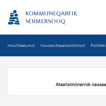
Imarisaanukarit
KOMMUNEQARFIK
SERMERSOOQ
Innuttaasunut
Inuussutissarsiutilinnut
Politikki
Ataatsimiinernik nassa