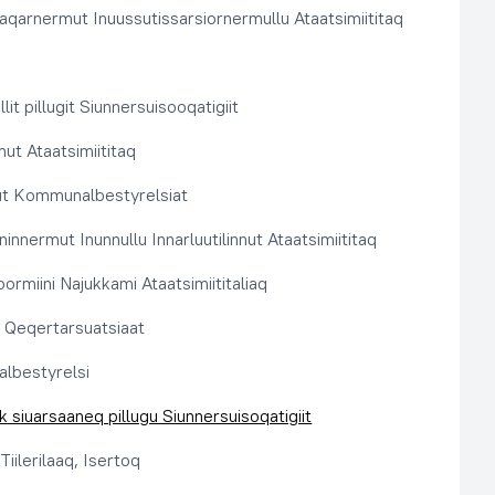
aqarnermut Inuussutissarsiornermullu Ataatsimiititaq
llit pillugit Siunnersuisooqatigiit
nut Ataatsimiititaq
ut Kommunalbestyrelsiat
innermut Inunnullu Innarluutilinnut Ataatsimiititaq
ormiini Najukkami Ataatsimiititaliaq
t, Qeqertarsuatsiaat
lbestyrelsi
k siuarsaaneq pillugu Siunnersuisoqatigiit
Tiilerilaaq, Isertoq