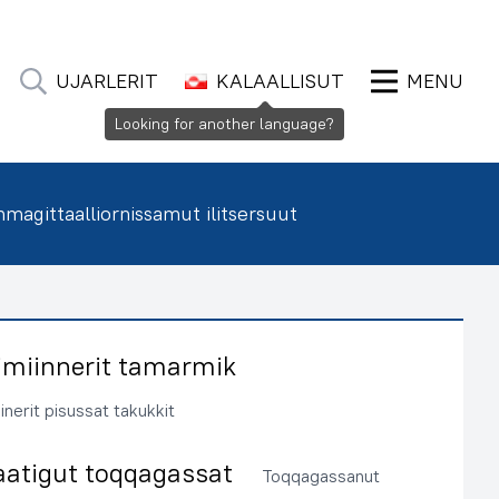
UJARLERIT
KALAALLISUT
MENU
Looking for another language?
agittaalliornissamut ilitsersuut
imiinnerit tamarmik
inerit pisussat takukkit
aatigut toqqagassat
Toqqagassanut