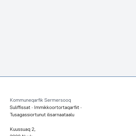
Footer
Kommuneqarfik Sermersooq
Suliffissat
·
Immikkoortortaqarfiit
·
Tusagassiortunut ilisarnaataalu
Kuussuaq 2,