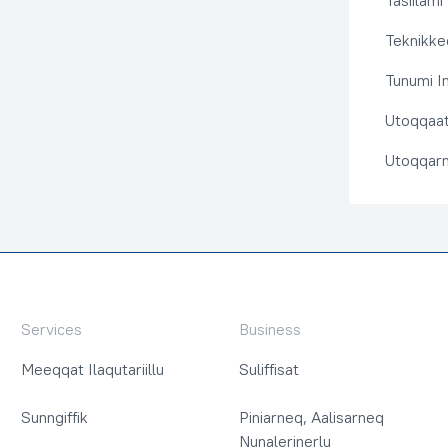
Tasiilami
Teknikkeq
Tunumi I
Utoqqaat 
Utoqqarn
Services
Business
Meeqqat Ilaqutariillu
Suliffisat
Sunngiffik
Piniarneq, Aalisarneq
Nunalerinerlu