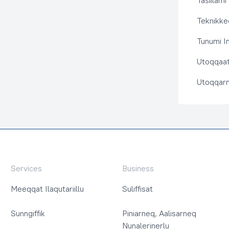
Tasiilami
Teknikkeq
Tunumi I
Utoqqaat 
Utoqqarn
Services
Business
Meeqqat Ilaqutariillu
Suliffisat
Sunngiffik
Piniarneq, Aalisarneq
Nunalerinerlu