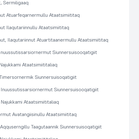
, Sermiligaaq
t Atuarfeqarnermullu Ataatsimiititaq
 Ilaqutariinnullu Ataatsimiititaq
, Ilaqutariinnut Atuartitaanermullu Ataatsimiititaq
nuussutissarsiornermut Siunnersuisooqatigiit
ajukkami Ataatsimiititaliaq
imersornermik Siunnersuisoqatigiit
 Inuussutissarsiornermut Siunnersuisooqatigiit
Najukkami Ataatsimiititaliaq
rmut Avatangiisinullu Ataatsimiititaq
t Aqquserngillu Taagutaannik Siunnersuisoqatigiit