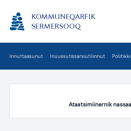
Imarisaanukarit
KOMMUNEQARFIK
SERMERSOOQ
Innuttaasunut
Inuussutissarsiutilinnut
Politikki
Ataatsimiinernik nassa