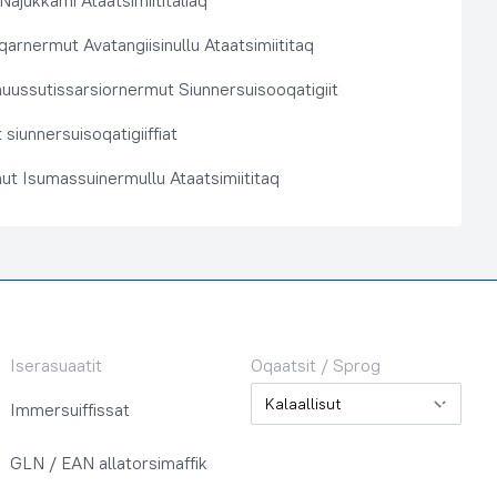
 Najukkami Ataatsimiititaliaq
arnermut Avatangiisinullu Ataatsimiititaq
nuussutissarsiornermut Siunnersuisooqatigiit
siunnersuisoqatigiiffiat
ut Isumassuinermullu Ataatsimiititaq
Iserasuaatit
Oqaatsit / Sprog
Oqaatsit / Sprog
Immersuiffissat
GLN / EAN allatorsimaffik