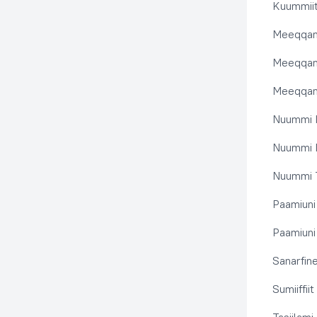
Kuummiit
Meeqqanu
Meeqqanut
Meeqqanut
Nuummi I
Nuummi N
Nuummi T
Paamiuni
Paamiuni 
Sanarfine
Sumiiffii