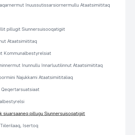
aqarnermut Inuussutissarsiornermullu Ataatsimiititaq
llit pillugit Siunnersuisooqatigiit
nut Ataatsimiititaq
ut Kommunalbestyrelsiat
innermut Inunnullu Innarluutilinnut Ataatsimiititaq
ormiini Najukkami Ataatsimiititaliaq
t, Qeqertarsuatsiaat
lbestyrelsi
k siuarsaaneq pillugu Siunnersuisoqatigiit
Tiilerilaaq, Isertoq