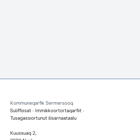
Footer
Kommuneqarfik Sermersooq
Suliffissat
·
Immikkoortortaqarfiit
·
Tusagassiortunut ilisarnaataalu
Kuussuaq 2,