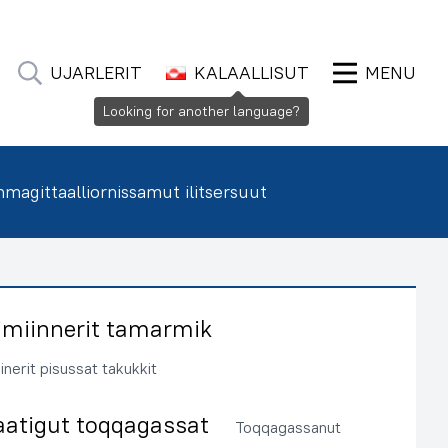
UJARLERIT
KALAALLISUT
MENU
Looking for another language?
agittaalliornissamut ilitsersuut
imiinnerit tamarmik
inerit pisussat takukkit
aatigut toqqagassat
Toqqagassanut