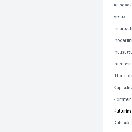
Aningaas
Arsuk
Innarluuti
Inoqarfin
Inuusutt
Isumaginn
Ittoqqoto
Kapisilli
Kommuna
Kulturimi
Kulusuk, 