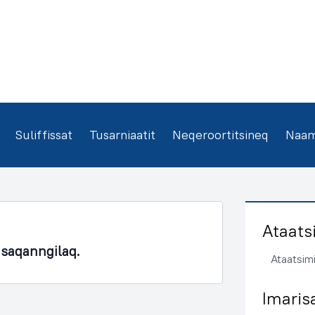
Suliffissat
Tusarniaatit
Neqeroortitsineq
Naamm
Ataats
asaqanngilaq.
Ataatsimi
Imaris