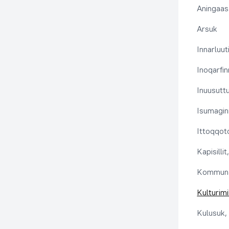
Aningaas
Arsuk
Innarluuti
Inoqarfin
Inuusutt
Isumaginn
Ittoqqoto
Kapisilli
Kommuna
Kulturimi
Kulusuk, 