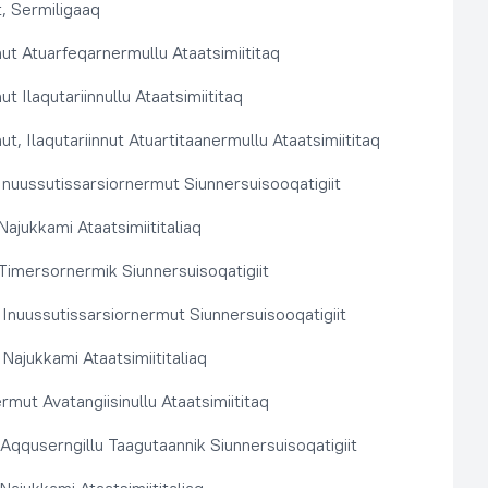
, Sermiligaaq
t Atuarfeqarnermullu Ataatsimiititaq
 Ilaqutariinnullu Ataatsimiititaq
, Ilaqutariinnut Atuartitaanermullu Ataatsimiititaq
nuussutissarsiornermut Siunnersuisooqatigiit
ajukkami Ataatsimiititaliaq
imersornermik Siunnersuisoqatigiit
 Inuussutissarsiornermut Siunnersuisooqatigiit
Najukkami Ataatsimiititaliaq
rmut Avatangiisinullu Ataatsimiititaq
t Aqquserngillu Taagutaannik Siunnersuisoqatigiit