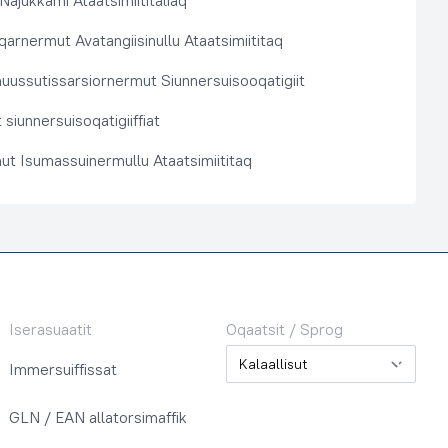
 Najukkami Ataatsimiititaliaq
arnermut Avatangiisinullu Ataatsimiititaq
nuussutissarsiornermut Siunnersuisooqatigiit
siunnersuisoqatigiiffiat
ut Isumassuinermullu Ataatsimiititaq
Iserasuaatit
Oqaatsit / Sprog
Oqaatsit / Sprog
Immersuiffissat
GLN / EAN allatorsimaffik