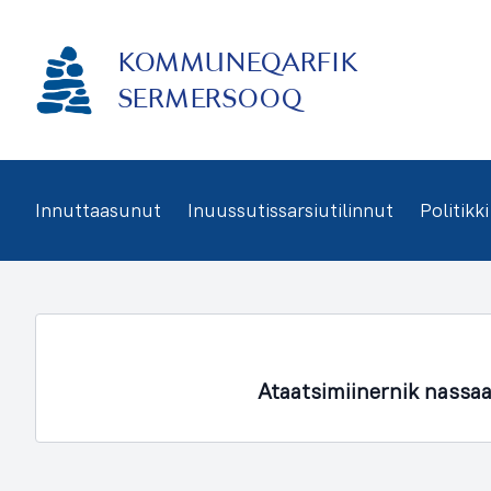
Imarisaanukarit
KOMMUNEQARFIK
SERMERSOOQ
Innuttaasunut
Inuussutissarsiutilinnut
Politikki
Ataatsimiinernik nassa