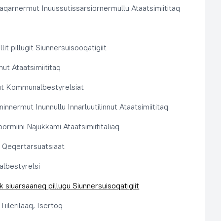
aqarnermut Inuussutissarsiornermullu Ataatsimiititaq
llit pillugit Siunnersuisooqatigiit
nut Ataatsimiititaq
ut Kommunalbestyrelsiat
innermut Inunnullu Innarluutilinnut Ataatsimiititaq
ormiini Najukkami Ataatsimiititaliaq
t, Qeqertarsuatsiaat
lbestyrelsi
k siuarsaaneq pillugu Siunnersuisoqatigiit
Tiilerilaaq, Isertoq