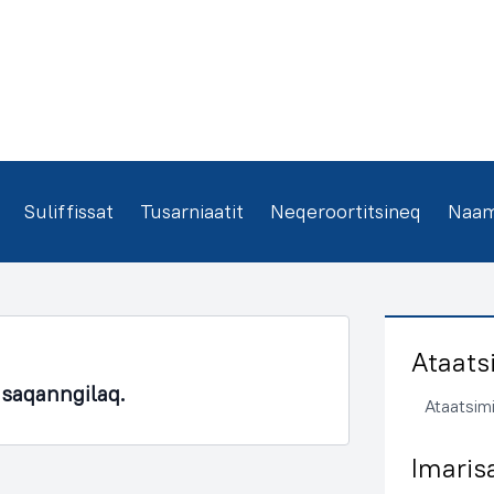
Suliffissat
Tusarniaatit
Neqeroortitsineq
Naamm
Ataats
asaqanngilaq.
Ataatsimi
Imaris