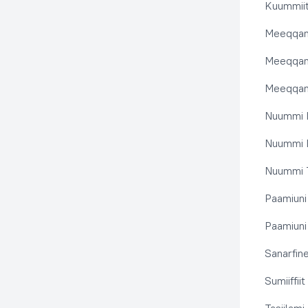
Kuummiit
Meeqqanu
Meeqqanut
Meeqqanut
Nuummi I
Nuummi N
Nuummi T
Paamiuni
Paamiuni 
Sanarfine
Sumiiffii