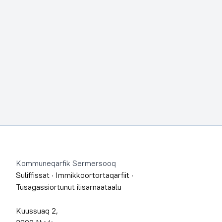
Footer
Kommuneqarfik Sermersooq
Suliffissat
·
Immikkoortortaqarfiit
·
Tusagassiortunut ilisarnaataalu
Kuussuaq 2,