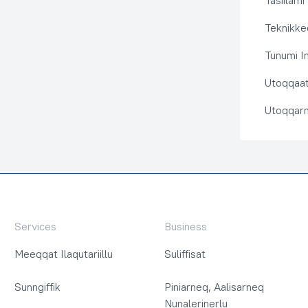
Tasiilami
Teknikkeq
Tunumi I
Utoqqaat 
Utoqqarn
Services
Business
Meeqqat Ilaqutariillu
Suliffisat
Sunngiffik
Piniarneq, Aalisarneq
Nunalerinerlu