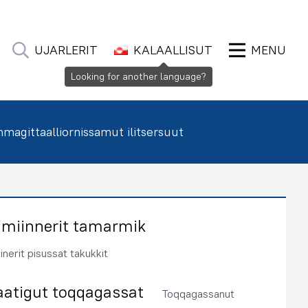
UJARLERIT
KALAALLISUT
MENU
Looking for another language?
agittaalliornissamut ilitsersuut
imiinnerit tamarmik
inerit pisussat takukkit
aatigut toqqagassat
Toqqagassanut