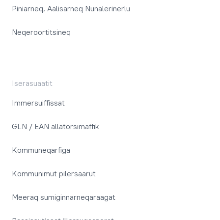
Piniarneq, Aalisarneq Nunalerinerlu
Neqeroortitsineq
Iserasuaatit
Immersuiffissat
GLN / EAN allatorsimaffik
Kommuneqarfiga
Kommunimut pilersaarut
Meeraq sumiginnarneqaraagat