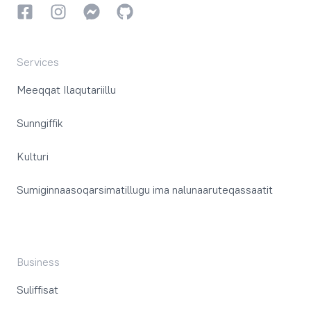
Facebookki
Instagrammi
Instagrammi
GitHub
Services
Meeqqat Ilaqutariillu
Sunngiffik
Kulturi
Sumiginnaasoqarsimatillugu ima nalunaaruteqassaatit
Business
Suliffisat