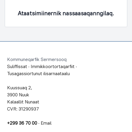
Ataatsimiinernik nassaasaqanngilaq.
Footer
Kommuneqarfik Sermersooq
Suliffissat
·
Immikkoortortaqarfiit
·
Tusagassiortunut ilisarnaataalu
Kuussuaq 2,
3900 Nuuk
Kalaallit Nunaat
CVR: 31290937
+299 36 70 00
·
Email