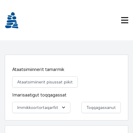
Imarisaanukarit
Pri
Ataatsimiinnerit tamarmik
Ataatsimiinerit pisussat piikit
Imarisaatigut toqqagassat
Immikkoortortaqarfiit
Toqqagassanut