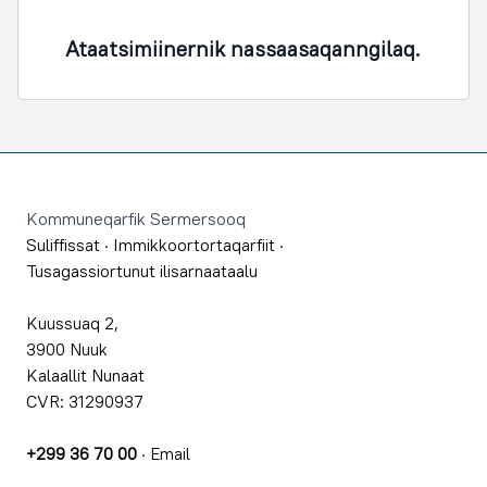
Ataatsimiinernik nassaasaqanngilaq.
Footer
Kommuneqarfik Sermersooq
Suliffissat
·
Immikkoortortaqarfiit
·
Tusagassiortunut ilisarnaataalu
Kuussuaq 2,
3900 Nuuk
Kalaallit Nunaat
CVR: 31290937
+299 36 70 00
·
Email