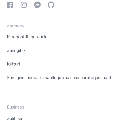
Facebookki
Instagrammi
Instagrammi
GitHub
Services
Meeqqat Ilaqutariillu
Sunngiffik
Kulturi
Sumiginnaasoqarsimatillugu ima nalunaaruteqassaatit
Business
Suliffisat