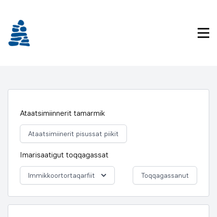
Imarisaanukarit
Pri
Ataatsimiinnerit tamarmik
Ataatsimiinerit pisussat piikit
Imarisaatigut toqqagassat
Immikkoortortaqarfiit
Toqqagassanut