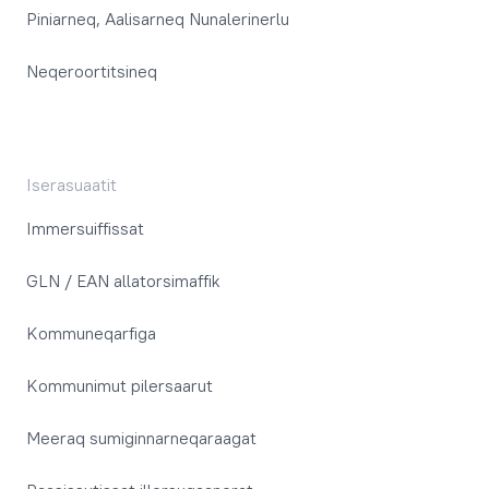
Piniarneq, Aalisarneq Nunalerinerlu
Neqeroortitsineq
Iserasuaatit
Immersuiffissat
GLN / EAN allatorsimaffik
Kommuneqarfiga
Kommunimut pilersaarut
Meeraq sumiginnarneqaraagat