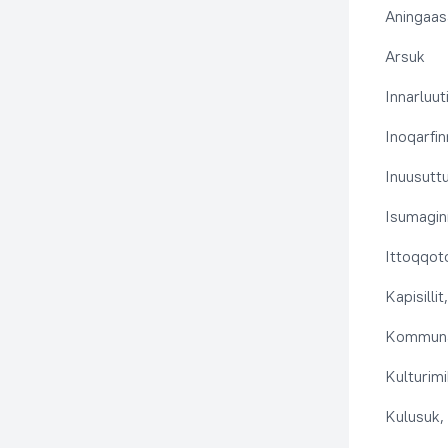
Aningaas
Arsuk
Innarluuti
Inoqarfin
Inuusutt
Isumaginn
Ittoqqoto
Kapisilli
Kommuna
Kulturimi
Kulusuk, 