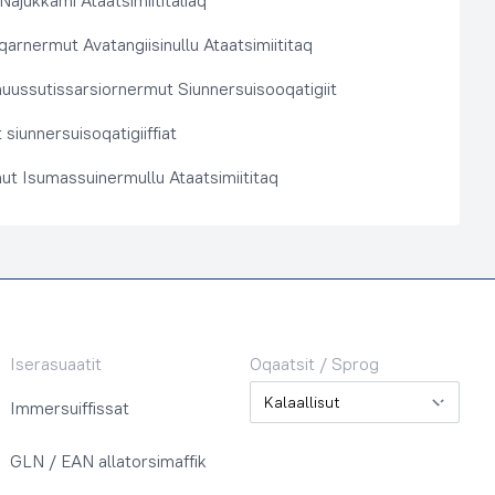
 Najukkami Ataatsimiititaliaq
arnermut Avatangiisinullu Ataatsimiititaq
nuussutissarsiornermut Siunnersuisooqatigiit
siunnersuisoqatigiiffiat
ut Isumassuinermullu Ataatsimiititaq
Iserasuaatit
Oqaatsit / Sprog
Oqaatsit / Sprog
Immersuiffissat
GLN / EAN allatorsimaffik