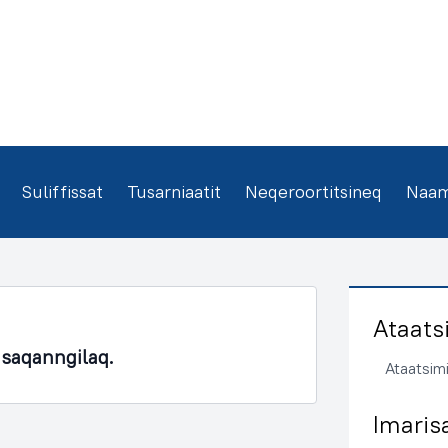
Suliffissat
Tusarniaatit
Neqeroortitsineq
Naamm
Ataats
asaqanngilaq.
Ataatsimi
Imaris