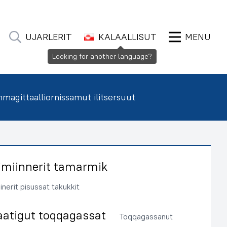
UJARLERIT
KALAALLISUT
MENU
Looking for another language?
agittaalliornissamut ilitsersuut
imiinnerit tamarmik
inerit pisussat takukkit
aatigut toqqagassat
Toqqagassanut