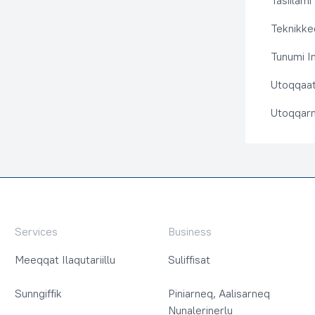
Tasiilami
Teknikkeq
Tunumi I
Utoqqaat 
Utoqqarn
Services
Business
Meeqqat Ilaqutariillu
Suliffisat
Sunngiffik
Piniarneq, Aalisarneq
Nunalerinerlu