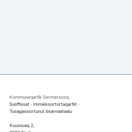
Footer
Kommuneqarfik Sermersooq
Suliffissat
·
Immikkoortortaqarfiit
·
Tusagassiortunut ilisarnaataalu
Kuussuaq 2,