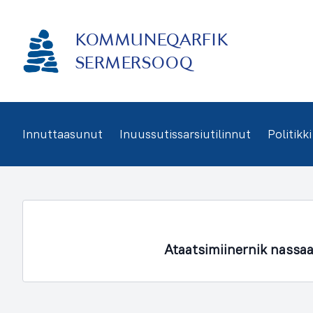
Imarisaanukarit
KOMMUNEQARFIK
SERMERSOOQ
Innuttaasunut
Inuussutissarsiutilinnut
Politikki
Ataatsimiinernik nassa