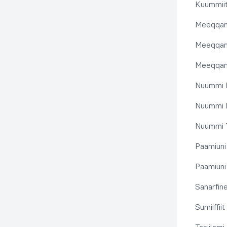
Kuummiit
Meeqqanu
Meeqqanut
Meeqqanut
Nuummi I
Nuummi N
Nuummi T
Paamiuni
Paamiuni 
Sanarfine
Sumiiffii