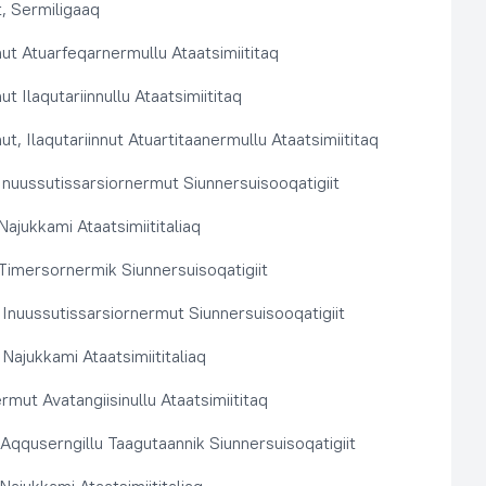
, Sermiligaaq
t Atuarfeqarnermullu Ataatsimiititaq
 Ilaqutariinnullu Ataatsimiititaq
, Ilaqutariinnut Atuartitaanermullu Ataatsimiititaq
nuussutissarsiornermut Siunnersuisooqatigiit
ajukkami Ataatsimiititaliaq
imersornermik Siunnersuisoqatigiit
 Inuussutissarsiornermut Siunnersuisooqatigiit
Najukkami Ataatsimiititaliaq
rmut Avatangiisinullu Ataatsimiititaq
t Aqquserngillu Taagutaannik Siunnersuisoqatigiit