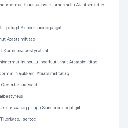
aqarnermut Inuussutissarsiornermullu Ataatsimiititaq
llit pillugit Siunnersuisooqatigiit
nut Ataatsimiititaq
ut Kommunalbestyrelsiat
innermut Inunnullu Innarluutilinnut Ataatsimiititaq
ormiini Najukkami Ataatsimiititaliaq
t, Qeqertarsuatsiaat
lbestyrelsi
k siuarsaaneq pillugu Siunnersuisoqatigiit
Tiilerilaaq, Isertoq