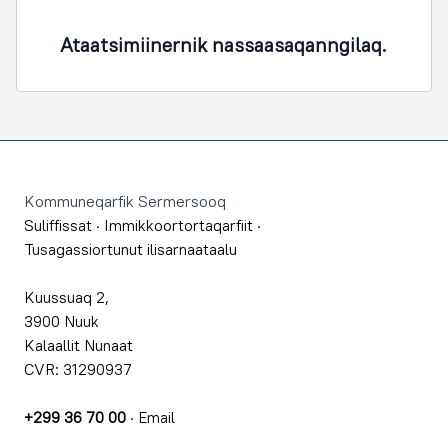
Ataatsimiinernik nassaasaqanngilaq.
Footer
Kommuneqarfik Sermersooq
Suliffissat
·
Immikkoortortaqarfiit
·
Tusagassiortunut ilisarnaataalu
Kuussuaq 2,
3900 Nuuk
Kalaallit Nunaat
CVR: 31290937
+299 36 70 00
·
Email