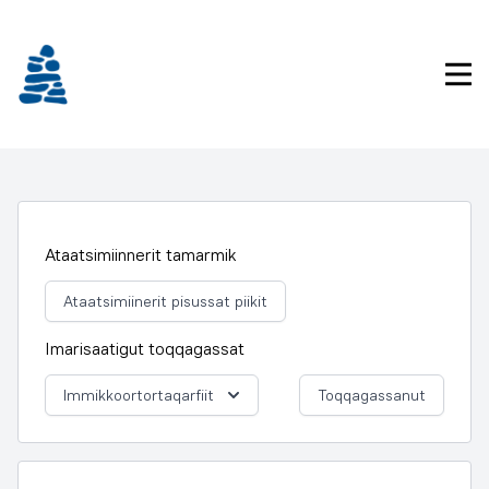
Imarisaanukarit
Pri
Ataatsimiinnerit tamarmik
Ataatsimiinerit pisussat piikit
Imarisaatigut toqqagassat
Immikkoortortaqarfiit
Toqqagassanut