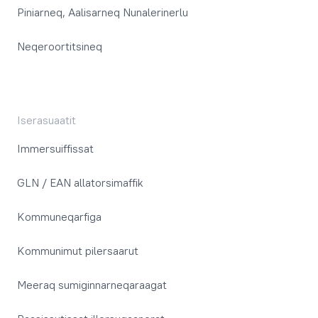
Piniarneq, Aalisarneq Nunalerinerlu
Neqeroortitsineq
Iserasuaatit
Immersuiffissat
GLN / EAN allatorsimaffik
Kommuneqarfiga
Kommunimut pilersaarut
Meeraq sumiginnarneqaraagat