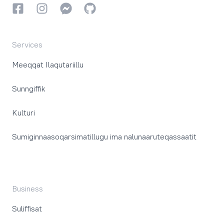
Facebookki
Instagrammi
Instagrammi
GitHub
Services
Meeqqat Ilaqutariillu
Sunngiffik
Kulturi
Sumiginnaasoqarsimatillugu ima nalunaaruteqassaatit
Business
Suliffisat