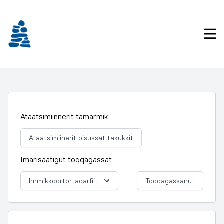
Imarisaanukarit
Pri
Ataatsimiinnerit tamarmik
Ataatsimiinerit pisussat takukkit
Imarisaatigut toqqagassat
Immikkoortortaqarfiit
Toqqagassanut