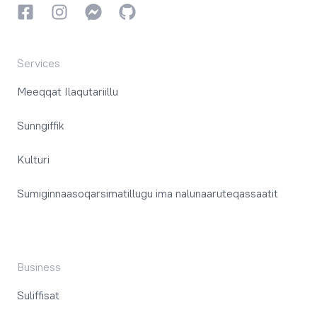
Facebookki
Instagrammi
Instagrammi
GitHub
Services
Meeqqat Ilaqutariillu
Sunngiffik
Kulturi
Sumiginnaasoqarsimatillugu ima nalunaaruteqassaatit
Business
Suliffisat