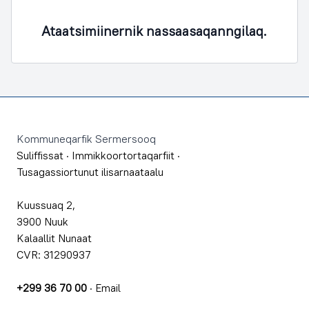
Ataatsimiinernik nassaasaqanngilaq.
Footer
Kommuneqarfik Sermersooq
Suliffissat
·
Immikkoortortaqarfiit
·
Tusagassiortunut ilisarnaataalu
Kuussuaq 2,
3900 Nuuk
Kalaallit Nunaat
CVR: 31290937
+299 36 70 00
·
Email