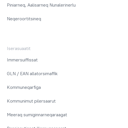
Piniarneq, Aalisarneq Nunalerinerlu
Neqeroortitsineq
Iserasuaatit
Immersuiffissat
GLN / EAN allatorsimaffik
Kommuneqarfiga
Kommunimut pilersaarut
Meeraq sumiginnarneqaraagat