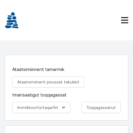
Imarisaanukarit
Pri
Ataatsimiinnerit tamarmik
Ataatsimiinerit pisussat takukkit
Imarisaatigut toqqagassat
Immikkoortortaqarfiit
Toqqagassanut