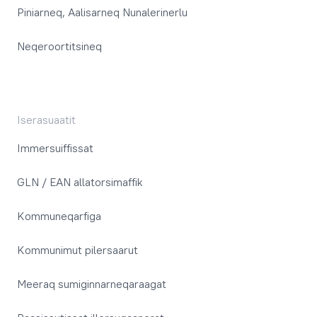
Piniarneq, Aalisarneq Nunalerinerlu
Neqeroortitsineq
Iserasuaatit
Immersuiffissat
GLN / EAN allatorsimaffik
Kommuneqarfiga
Kommunimut pilersaarut
Meeraq sumiginnarneqaraagat