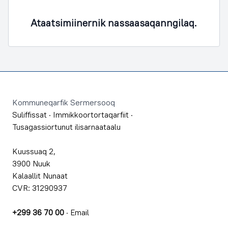
Ataatsimiinernik nassaasaqanngilaq.
Footer
Kommuneqarfik Sermersooq
Suliffissat
·
Immikkoortortaqarfiit
·
Tusagassiortunut ilisarnaataalu
Kuussuaq 2,
3900 Nuuk
Kalaallit Nunaat
CVR: 31290937
+299 36 70 00
·
Email