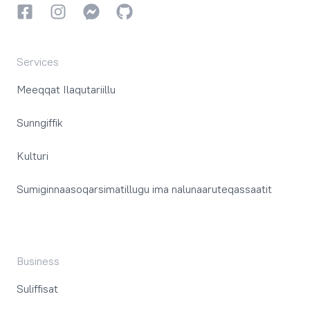
Facebookki
Instagrammi
Instagrammi
GitHub
Services
Meeqqat Ilaqutariillu
Sunngiffik
Kulturi
Sumiginnaasoqarsimatillugu ima nalunaaruteqassaatit
Business
Suliffisat