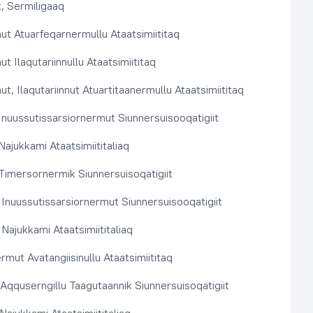
, Sermiligaaq
t Atuarfeqarnermullu Ataatsimiititaq
 Ilaqutariinnullu Ataatsimiititaq
, Ilaqutariinnut Atuartitaanermullu Ataatsimiititaq
nuussutissarsiornermut Siunnersuisooqatigiit
ajukkami Ataatsimiititaliaq
imersornermik Siunnersuisoqatigiit
 Inuussutissarsiornermut Siunnersuisooqatigiit
Najukkami Ataatsimiititaliaq
rmut Avatangiisinullu Ataatsimiititaq
t Aqquserngillu Taagutaannik Siunnersuisoqatigiit