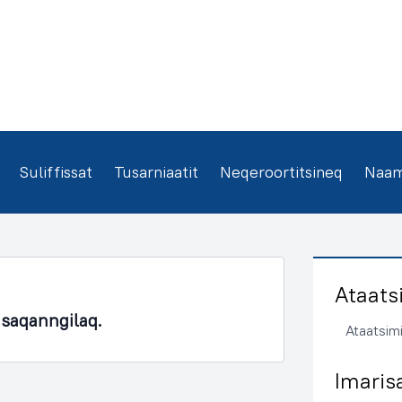
Suliffissat
Tusarniaatit
Neqeroortitsineq
Naamm
Ataats
asaqanngilaq.
Ataatsimi
Imaris