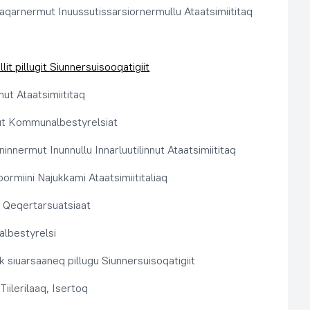
aqarnermut Inuussutissarsiornermullu Ataatsimiititaq
llit pillugit Siunnersuisooqatigiit
nut Ataatsimiititaq
ut Kommunalbestyrelsiat
innermut Inunnullu Innarluutilinnut Ataatsimiititaq
ormiini Najukkami Ataatsimiititaliaq
t, Qeqertarsuatsiaat
lbestyrelsi
k siuarsaaneq pillugu Siunnersuisoqatigiit
Tiilerilaaq, Isertoq