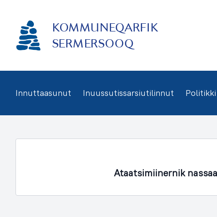
Imarisaanukarit
KOMMUNEQARFIK
SERMERSOOQ
Innuttaasunut
Inuussutissarsiutilinnut
Politikki
Ataatsimiinernik nassa