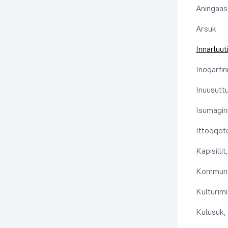
Aningaas
Arsuk
Innarluuti
Inoqarfin
Inuusutt
Isumaginn
Ittoqqoto
Kapisilli
Kommuna
Kulturimi
Kulusuk, 