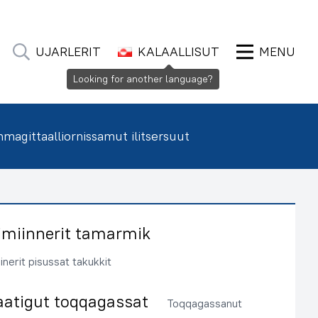
UJARLERIT
KALAALLISUT
MENU
Looking for another language?
agittaalliornissamut ilitsersuut
imiinnerit tamarmik
inerit pisussat takukkit
aatigut toqqagassat
Toqqagassanut