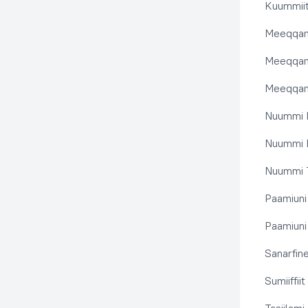
Kuummiit
Meeqqanu
Meeqqanut
Meeqqanut
Nuummi I
Nuummi N
Nuummi T
Paamiuni
Paamiuni 
Sanarfine
Sumiiffii