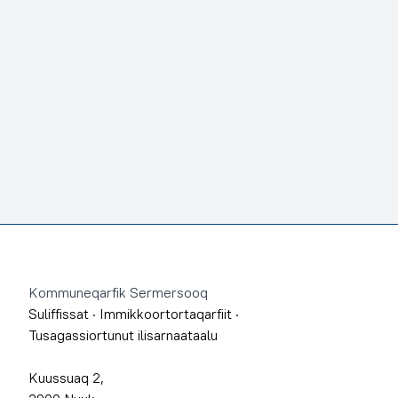
Footer
Kommuneqarfik Sermersooq
Suliffissat
·
Immikkoortortaqarfiit
·
Tusagassiortunut ilisarnaataalu
Kuussuaq 2,