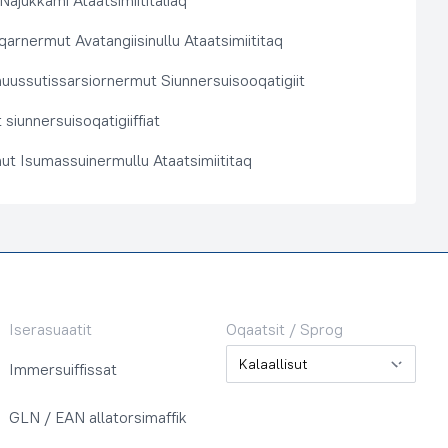
 Najukkami Ataatsimiititaliaq
arnermut Avatangiisinullu Ataatsimiititaq
nuussutissarsiornermut Siunnersuisooqatigiit
siunnersuisoqatigiiffiat
ut Isumassuinermullu Ataatsimiititaq
Iserasuaatit
Oqaatsit / Sprog
Oqaatsit / Sprog
Immersuiffissat
GLN / EAN allatorsimaffik