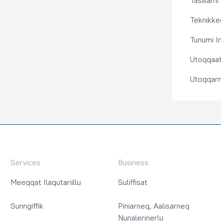
Tasiilami
Teknikkeq
Tunumi I
Utoqqaat 
Utoqqarn
Services
Business
Meeqqat Ilaqutariillu
Suliffisat
Sunngiffik
Piniarneq, Aalisarneq
Nunalerinerlu