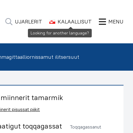
UJARLERIT
KALAALLISUT
MENU
Looking for another language?
agittaalliornissamut ilitsersuut
imiinnerit tamarmik
inerit pisussat piikit
aatigut toqqagassat
Toqqagassanut