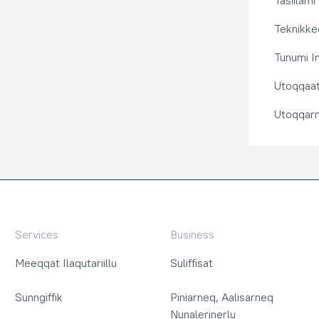
Tasiilami
Teknikkeq
Tunumi I
Utoqqaat 
Utoqqarn
Services
Business
Meeqqat Ilaqutariillu
Suliffisat
Sunngiffik
Piniarneq, Aalisarneq
Nunalerinerlu