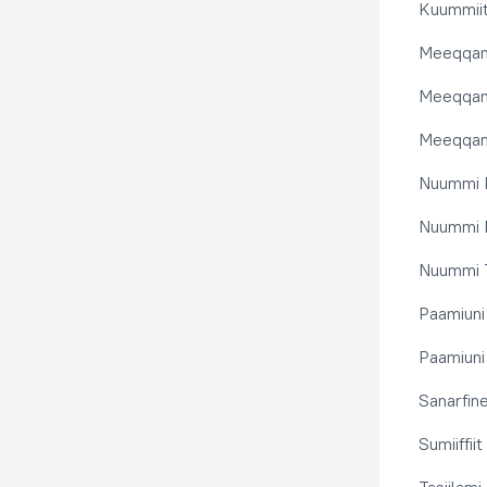
Kuummiit
Meeqqanu
Meeqqanut
Meeqqanut
Nuummi I
Nuummi N
Nuummi T
Paamiuni
Paamiuni 
Sanarfine
Sumiiffii