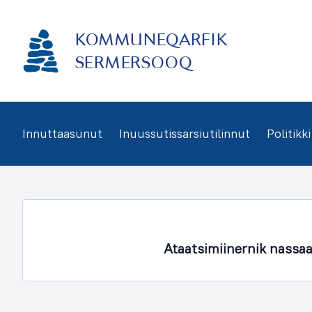
Imarisaanukarit
KOMMUNEQARFIK
SERMERSOOQ
Innuttaasunut
Inuussutissarsiutilinnut
Politikki
Ataatsimiinernik nassa