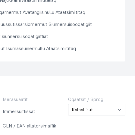
 Najukkami Ataatsimiititaliaq
arnermut Avatangiisinullu Ataatsimiititaq
nuussutissarsiornermut Siunnersuisooqatigiit
siunnersuisoqatigiiffiat
ut Isumassuinermullu Ataatsimiititaq
Iserasuaatit
Oqaatsit / Sprog
Oqaatsit / Sprog
Immersuiffissat
GLN / EAN allatorsimaffik