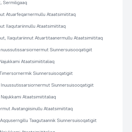
, Sermiligaaq
t Atuarfeqarnermullu Ataatsimiititaq
 Ilaqutariinnullu Ataatsimiititaq
, Ilaqutariinnut Atuartitaanermullu Ataatsimiititaq
nuussutissarsiornermut Siunnersuisooqatigiit
ajukkami Ataatsimiititaliaq
imersornermik Siunnersuisoqatigiit
 Inuussutissarsiornermut Siunnersuisooqatigiit
Najukkami Ataatsimiititaliaq
rmut Avatangiisinullu Ataatsimiititaq
t Aqquserngillu Taagutaannik Siunnersuisoqatigiit