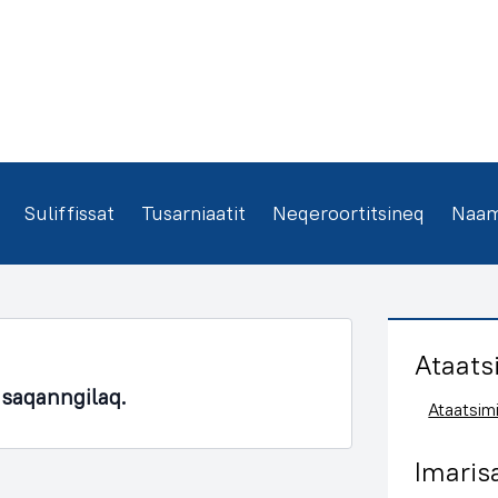
Suliffissat
Tusarniaatit
Neqeroortitsineq
Naamm
Ataats
asaqanngilaq.
Ataatsimi
Imaris