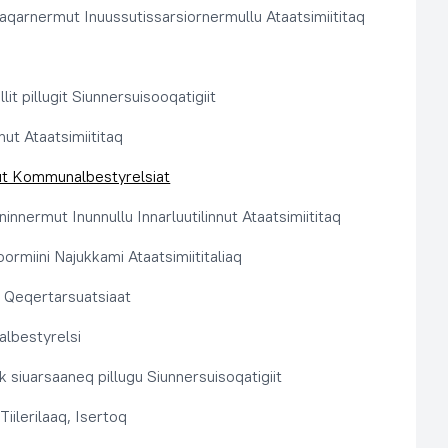
aqarnermut Inuussutissarsiornermullu Ataatsimiititaq
llit pillugit Siunnersuisooqatigiit
nut Ataatsimiititaq
ut Kommunalbestyrelsiat
innermut Inunnullu Innarluutilinnut Ataatsimiititaq
ormiini Najukkami Ataatsimiititaliaq
t, Qeqertarsuatsiaat
lbestyrelsi
k siuarsaaneq pillugu Siunnersuisoqatigiit
Tiilerilaaq, Isertoq