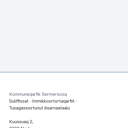
Footer
Kommuneqarfik Sermersooq
Suliffissat
·
Immikkoortortaqarfiit
·
Tusagassiortunut ilisarnaataalu
Kuussuaq 2,