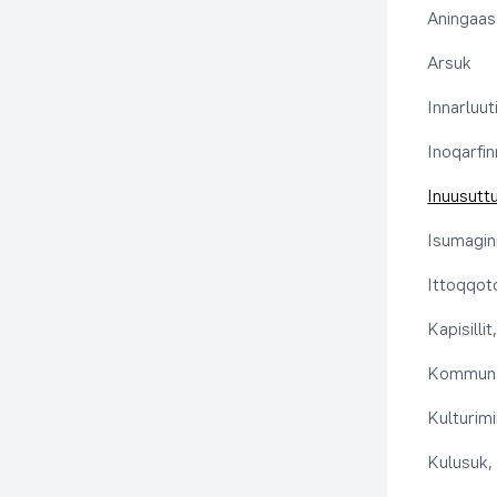
Aningaas
Arsuk
Innarluuti
Inoqarfin
Inuusutt
Isumaginn
Ittoqqoto
Kapisilli
Kommuna
Kulturimi
Kulusuk, 