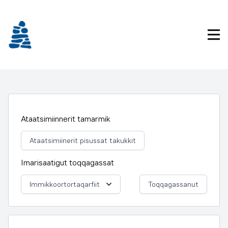
Imarisaanukarit
Pri
Ataatsimiinnerit tamarmik
Ataatsimiinerit pisussat takukkit
Imarisaatigut toqqagassat
Immikkoortortaqarfiit
Toqqagassanut