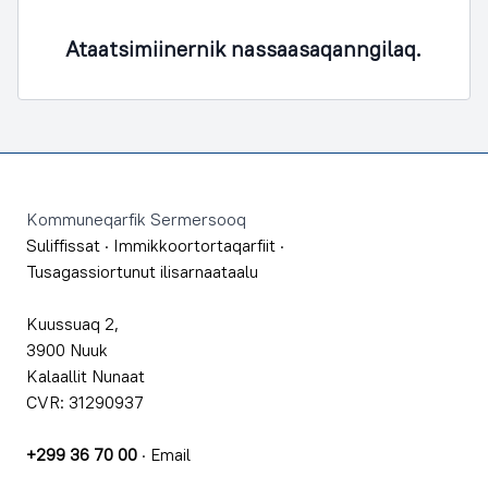
Ataatsimiinernik nassaasaqanngilaq.
Footer
Kommuneqarfik Sermersooq
Suliffissat
·
Immikkoortortaqarfiit
·
Tusagassiortunut ilisarnaataalu
Kuussuaq 2,
3900 Nuuk
Kalaallit Nunaat
CVR: 31290937
+299 36 70 00
·
Email