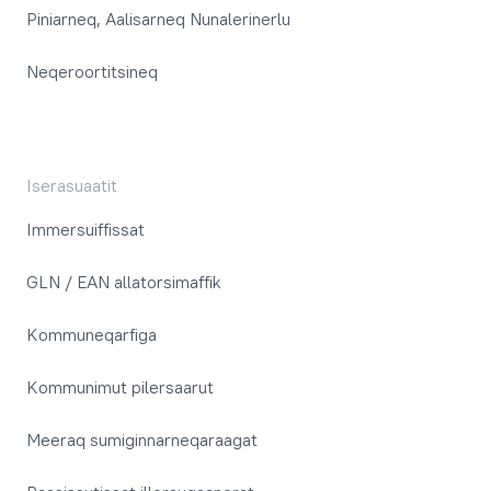
Piniarneq, Aalisarneq Nunalerinerlu
Neqeroortitsineq
Iserasuaatit
Immersuiffissat
GLN / EAN allatorsimaffik
Kommuneqarfiga
Kommunimut pilersaarut
Meeraq sumiginnarneqaraagat