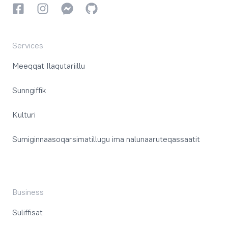
Facebookki
Instagrammi
Instagrammi
GitHub
Services
Meeqqat Ilaqutariillu
Sunngiffik
Kulturi
Sumiginnaasoqarsimatillugu ima nalunaaruteqassaatit
Business
Suliffisat