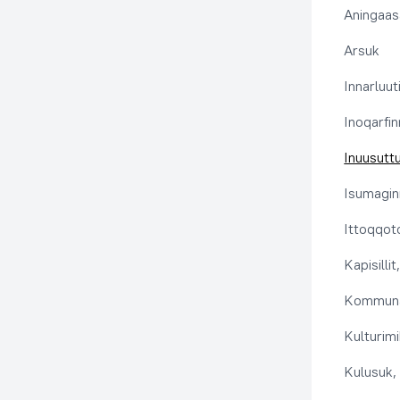
Aningaas
Arsuk
Innarluuti
Inoqarfin
Inuusutt
Isumaginn
Ittoqqoto
Kapisilli
Kommuna
Kulturimi
Kulusuk, 