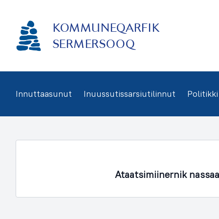
Imarisaanukarit
KOMMUNEQARFIK
SERMERSOOQ
Innuttaasunut
Inuussutissarsiutilinnut
Politikki
Ataatsimiinernik nassa