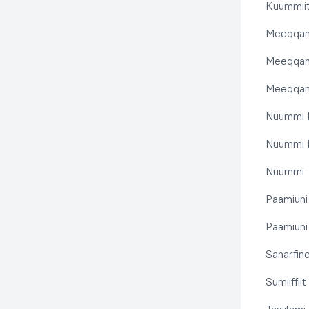
Kuummiit
Meeqqanu
Meeqqanut
Meeqqanut
Nuummi I
Nuummi N
Nuummi T
Paamiuni
Paamiuni 
Sanarfine
Sumiiffii