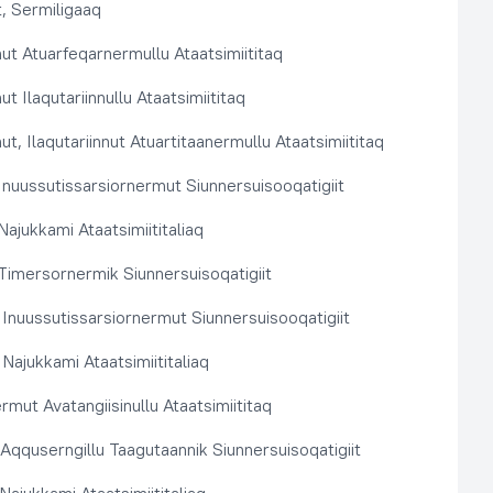
, Sermiligaaq
t Atuarfeqarnermullu Ataatsimiititaq
 Ilaqutariinnullu Ataatsimiititaq
, Ilaqutariinnut Atuartitaanermullu Ataatsimiititaq
nuussutissarsiornermut Siunnersuisooqatigiit
ajukkami Ataatsimiititaliaq
imersornermik Siunnersuisoqatigiit
 Inuussutissarsiornermut Siunnersuisooqatigiit
Najukkami Ataatsimiititaliaq
rmut Avatangiisinullu Ataatsimiititaq
t Aqquserngillu Taagutaannik Siunnersuisoqatigiit