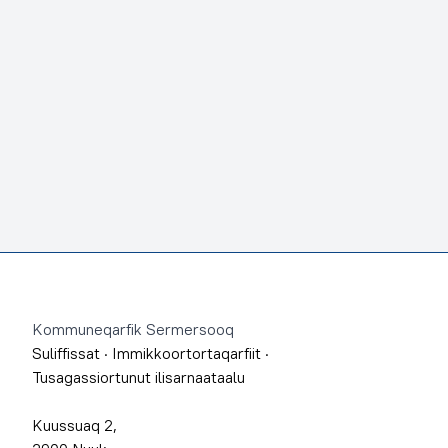
Footer
Kommuneqarfik Sermersooq
Suliffissat
·
Immikkoortortaqarfiit
·
Tusagassiortunut ilisarnaataalu
Kuussuaq 2,