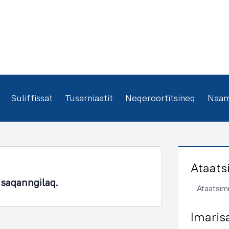
Suliffissat
Tusarniaatit
Neqeroortitsineq
Naamm
Ataats
asaqanngilaq.
Ataatsimi
Imaris