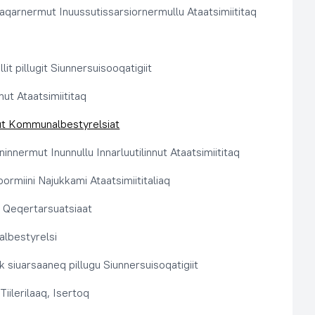
aqarnermut Inuussutissarsiornermullu Ataatsimiititaq
llit pillugit Siunnersuisooqatigiit
nut Ataatsimiititaq
ut Kommunalbestyrelsiat
innermut Inunnullu Innarluutilinnut Ataatsimiititaq
ormiini Najukkami Ataatsimiititaliaq
t, Qeqertarsuatsiaat
lbestyrelsi
k siuarsaaneq pillugu Siunnersuisoqatigiit
Tiilerilaaq, Isertoq