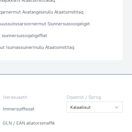
 Najukkami Ataatsimiititaliaq
arnermut Avatangiisinullu Ataatsimiititaq
nuussutissarsiornermut Siunnersuisooqatigiit
siunnersuisoqatigiiffiat
ut Isumassuinermullu Ataatsimiititaq
Iserasuaatit
Oqaatsit / Sprog
Oqaatsit / Sprog
Immersuiffissat
GLN / EAN allatorsimaffik