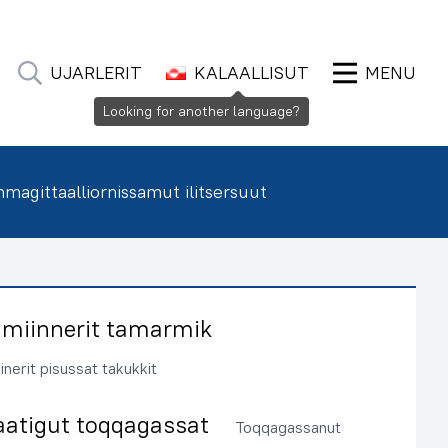
UJARLERIT
KALAALLISUT
MENU
Looking for another language?
agittaalliornissamut ilitsersuut
imiinnerit tamarmik
inerit pisussat takukkit
aatigut toqqagassat
Toqqagassanut