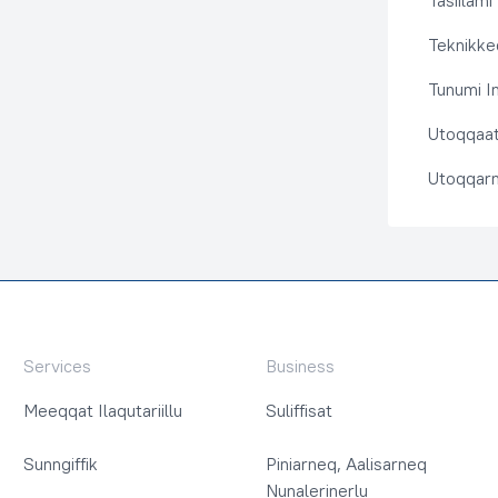
Tasiilami
Teknikkeq
Tunumi I
Utoqqaat 
Utoqqarn
Services
Business
Meeqqat Ilaqutariillu
Suliffisat
Sunngiffik
Piniarneq, Aalisarneq
Nunalerinerlu