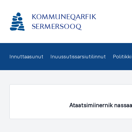
Imarisaanukarit
KOMMUNEQARFIK
SERMERSOOQ
Innuttaasunut
Inuussutissarsiutilinnut
Politikki
Ataatsimiinernik nassa