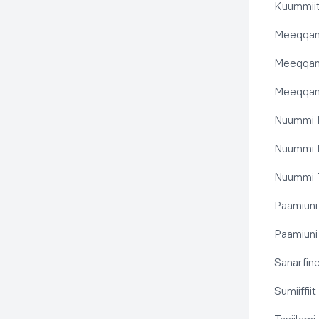
Kuummiit
Meeqqanu
Meeqqanut
Meeqqanut
Nuummi I
Nuummi N
Nuummi T
Paamiuni
Paamiuni 
Sanarfine
Sumiiffii