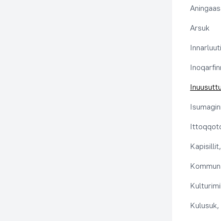
Aningaas
Arsuk
Innarluuti
Inoqarfin
Inuusutt
Isumaginn
Ittoqqoto
Kapisilli
Kommuna
Kulturimi
Kulusuk, 