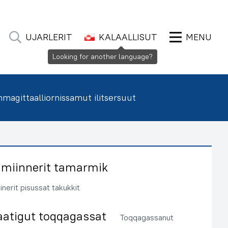
UJARLERIT
KALAALLISUT
MENU
Looking for another language?
agittaalliornissamut ilitsersuut
imiinnerit tamarmik
inerit pisussat takukkit
aatigut toqqagassat
Toqqagassanut