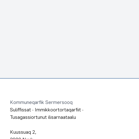
Footer
Kommuneqarfik Sermersooq
Suliffissat
·
Immikkoortortaqarfiit
·
Tusagassiortunut ilisarnaataalu
Kuussuaq 2,