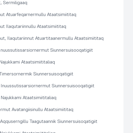
, Sermiligaaq
t Atuarfeqarnermullu Ataatsimiititaq
 Ilaqutariinnullu Ataatsimiititaq
, Ilaqutariinnut Atuartitaanermullu Ataatsimiititaq
nuussutissarsiornermut Siunnersuisooqatigiit
ajukkami Ataatsimiititaliaq
imersornermik Siunnersuisoqatigiit
 Inuussutissarsiornermut Siunnersuisooqatigiit
Najukkami Ataatsimiititaliaq
rmut Avatangiisinullu Ataatsimiititaq
t Aqquserngillu Taagutaannik Siunnersuisoqatigiit