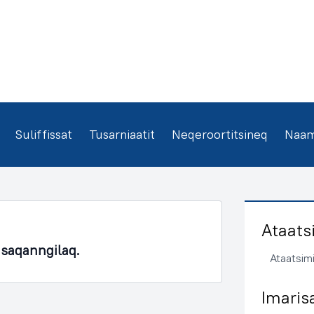
Suliffissat
Tusarniaatit
Neqeroortitsineq
Naamm
Ataats
asaqanngilaq.
Ataatsimi
Imaris