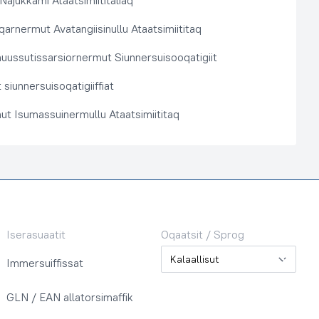
 Najukkami Ataatsimiititaliaq
arnermut Avatangiisinullu Ataatsimiititaq
nuussutissarsiornermut Siunnersuisooqatigiit
siunnersuisoqatigiiffiat
ut Isumassuinermullu Ataatsimiititaq
Iserasuaatit
Oqaatsit / Sprog
Oqaatsit / Sprog
Immersuiffissat
GLN / EAN allatorsimaffik