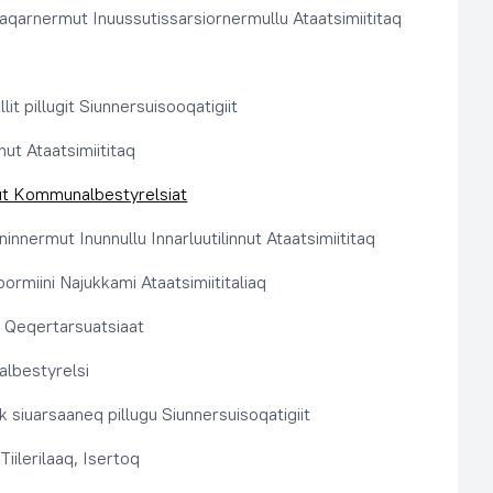
aqarnermut Inuussutissarsiornermullu Ataatsimiititaq
llit pillugit Siunnersuisooqatigiit
nut Ataatsimiititaq
ut Kommunalbestyrelsiat
innermut Inunnullu Innarluutilinnut Ataatsimiititaq
ormiini Najukkami Ataatsimiititaliaq
t, Qeqertarsuatsiaat
lbestyrelsi
k siuarsaaneq pillugu Siunnersuisoqatigiit
Tiilerilaaq, Isertoq