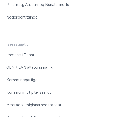
Piniarneq, Aalisarneq Nunalerinerlu
Neqeroortitsineq
Iserasuaatit
Immersuiffissat
GLN / EAN allatorsimaffik
Kommuneqarfiga
Kommunimut pilersaarut
Meeraq sumiginnarneqaraagat