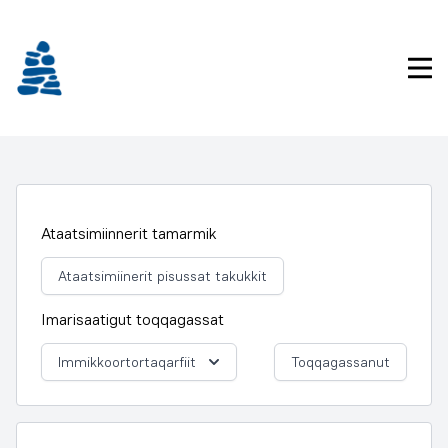
Imarisaanukarit
Pri
Ataatsimiinnerit tamarmik
Ataatsimiinerit pisussat takukkit
Imarisaatigut toqqagassat
Immikkoortortaqarfiit
Toqqagassanut