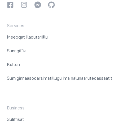
Facebookki
Instagrammi
Instagrammi
GitHub
Services
Meeqqat Ilaqutariillu
Sunngiffik
Kulturi
Sumiginnaasoqarsimatillugu ima nalunaaruteqassaatit
Business
Suliffisat