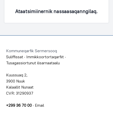
Ataatsimiinernik nassaasaqanngilaq.
Footer
Kommuneqarfik Sermersooq
Suliffissat
·
Immikkoortortaqarfiit
·
Tusagassiortunut ilisarnaataalu
Kuussuaq 2,
3900 Nuuk
Kalaallit Nunaat
CVR: 31290937
+299 36 70 00
·
Email