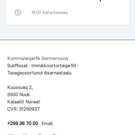
14:00 Aallartissaaq
Footer
Kommuneqarfik Sermersooq
Suliffissat
·
Immikkoortortaqarfiit
·
Tusagassiortunut ilisarnaataalu
Kuussuaq 2,
3900 Nuuk
Kalaallit Nunaat
CVR: 31290937
+299 36 70 00
·
Email