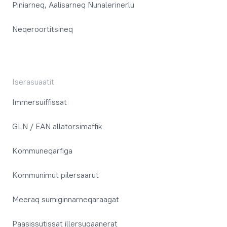
Piniarneq, Aalisarneq Nunalerinerlu
Neqeroortitsineq
Iserasuaatit
Immersuiffissat
GLN / EAN allatorsimaffik
Kommuneqarfiga
Kommunimut pilersaarut
Meeraq sumiginnarneqaraagat
Paasissutissat illersugaanerat