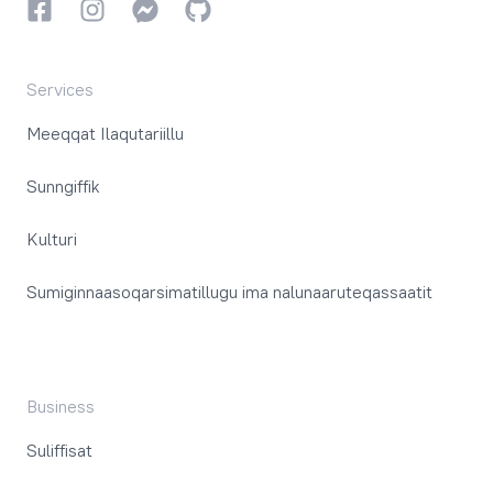
Facebookki
Instagrammi
Instagrammi
GitHub
Services
Meeqqat Ilaqutariillu
Sunngiffik
Kulturi
Sumiginnaasoqarsimatillugu ima nalunaaruteqassaatit
Business
Suliffisat