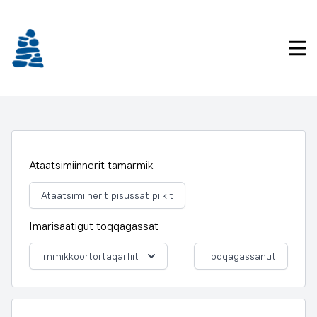
Imarisaanukarit
Pri
Ataatsimiinnerit tamarmik
Ataatsimiinerit pisussat piikit
Imarisaatigut toqqagassat
Immikkoortortaqarfiit
Toqqagassanut