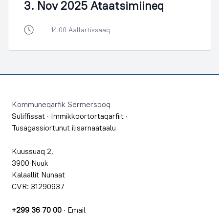
3. Nov 2025 Ataatsimiineq
14:00 Aallartissaaq
Footer
Kommuneqarfik Sermersooq
Suliffissat
·
Immikkoortortaqarfiit
·
Tusagassiortunut ilisarnaataalu
Kuussuaq 2,
3900 Nuuk
Kalaallit Nunaat
CVR: 31290937
+299 36 70 00
·
Email