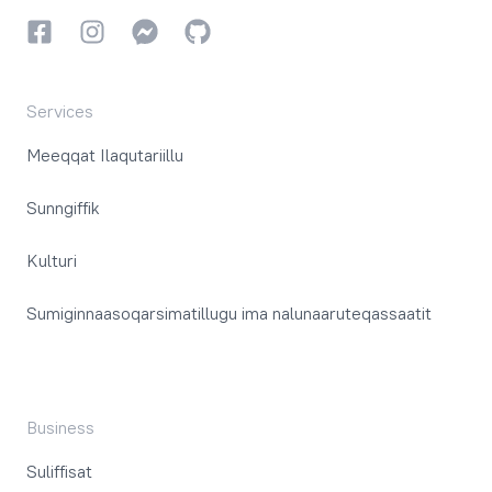
Facebookki
Instagrammi
Instagrammi
GitHub
Services
Meeqqat Ilaqutariillu
Sunngiffik
Kulturi
Sumiginnaasoqarsimatillugu ima nalunaaruteqassaatit
Business
Suliffisat