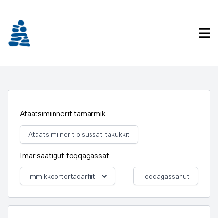
Imarisaanukarit
Pri
Ataatsimiinnerit tamarmik
Ataatsimiinerit pisussat takukkit
Imarisaatigut toqqagassat
Immikkoortortaqarfiit
Toqqagassanut