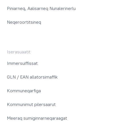
Piniarneq, Aalisarneq Nunalerinerlu
Neqeroortitsineq
Iserasuaatit
Immersuiffissat
GLN / EAN allatorsimaffik
Kommuneqarfiga
Kommunimut pilersaarut
Meeraq sumiginnarneqaraagat