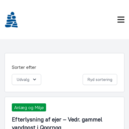
Gå
frem
til
Pri
indhold
Sorter efter
Udvalg
Ryd sortering
Anlæg og Miljø
Efterlysning af ejer – Vedr. gammel
vandpost i Qoornoq