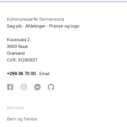
Footer
Kommuneqarfik Sermersooq
Søg job
·
Afdelinger
·
Presse og logo
Kuussuaq 2,
3900 Nuuk
Grønland
CVR: 31290937
+299 36 70 00
·
Email
Facebook
Instagram
Instagram
GitHub
Services
Børn og Familie