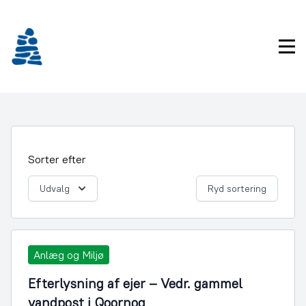
Gå
frem
til
Pri
indhold
Sorter efter
Udvalg
Ryd sortering
Anlæg og Miljø
Efterlysning af ejer – Vedr. gammel
vandpost i Qoornoq