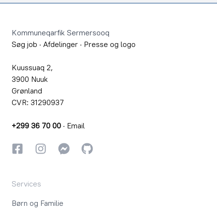
Footer
Kommuneqarfik Sermersooq
Søg job
·
Afdelinger
·
Presse og logo
Kuussuaq 2,
3900 Nuuk
Grønland
CVR: 31290937
+299 36 70 00
·
Email
Facebook
Instagram
Instagram
GitHub
Services
Børn og Familie