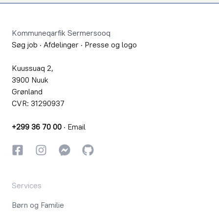
Footer
Kommuneqarfik Sermersooq
Søg job
·
Afdelinger
·
Presse og logo
Kuussuaq 2,
3900 Nuuk
Grønland
CVR: 31290937
+299 36 70 00
·
Email
Facebook
Instagram
Instagram
GitHub
Services
Børn og Familie