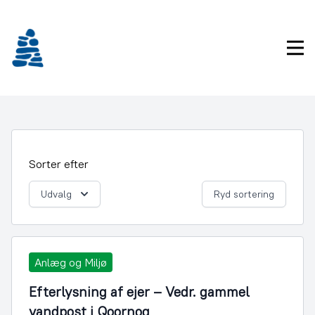
Gå
frem
til
Pri
indhold
Sorter efter
Udvalg
Ryd sortering
Anlæg og Miljø
Efterlysning af ejer – Vedr. gammel
vandpost i Qoornoq