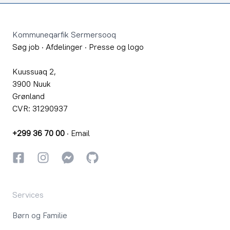
Footer
Kommuneqarfik Sermersooq
Søg job
·
Afdelinger
·
Presse og logo
Kuussuaq 2,
3900 Nuuk
Grønland
CVR: 31290937
+299 36 70 00
·
Email
Facebook
Instagram
Instagram
GitHub
Services
Børn og Familie