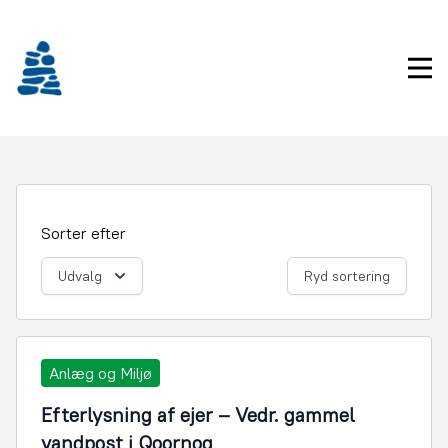
Gå
frem
til
Pri
indhold
Sorter efter
Udvalg
Ryd sortering
Anlæg og Miljø
Efterlysning af ejer – Vedr. gammel
vandpost i Qoornoq