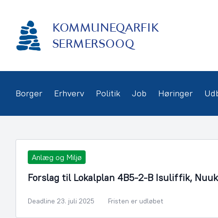
Gå
frem
KOMMUNEQARFIK
til
indhold
SERMERSOOQ
Borger
Erhverv
Politik
Job
Høringer
Ud
Anlæg og Miljø
Forslag til Lokalplan 4B5-2-B Isuliffik, Nuuk
Deadline 23. juli 2025
Fristen er udløbet