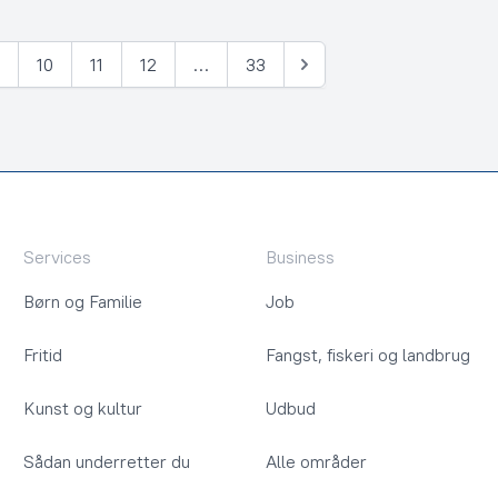
9
10
11
12
…
33
Næste
Services
Business
Børn og Familie
Job
Fritid
Fangst, fiskeri og landbrug
Kunst og kultur
Udbud
Sådan underretter du
Alle områder