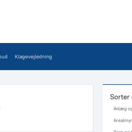
bud
Klagevejledning
Sorter 
Anlæg og
Arealmy