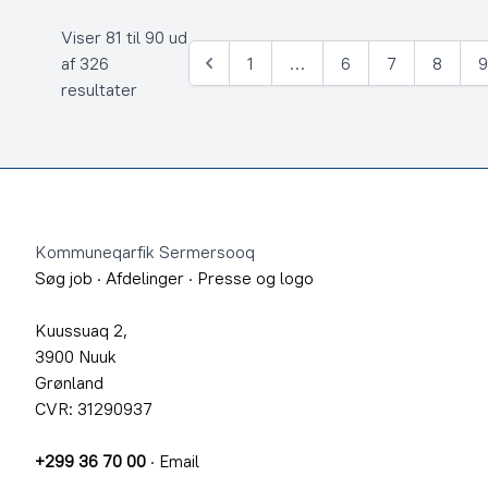
Viser 81 til 90 ud
af 326
1
…
6
7
8
Forrige
resultater
Footer
Kommuneqarfik Sermersooq
Søg job
·
Afdelinger
·
Presse og logo
Kuussuaq 2,
3900 Nuuk
Grønland
CVR: 31290937
+299 36 70 00
·
Email