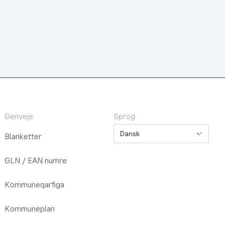
Genveje
Sprog
Sprog
Blanketter
GLN / EAN numre
Kommuneqarfiga
Kommuneplan