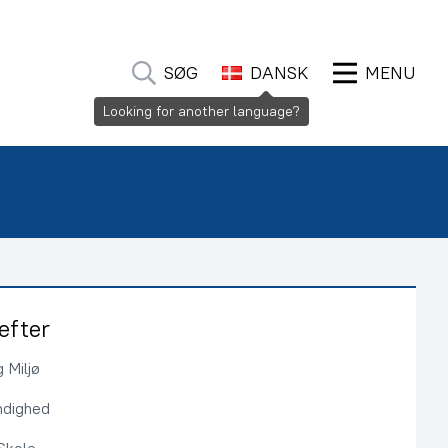
SØG
DANSK
MENU
Looking for another language?
efter
 Miljø
ndighed