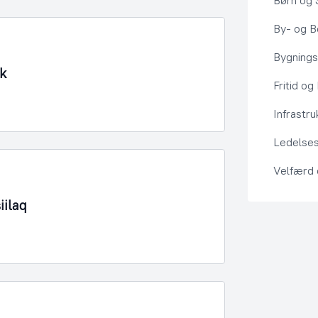
Børn og 
By- og Bo
Bygning
k
Fritid og
Infrastru
Ledelses
Velfærd
ilaq