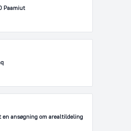
40 Paamiut
aq
t en ansøgning om arealtildeling