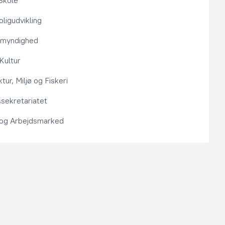
Skole
ligudvikling
smyndighed
 Kultur
ktur, Miljø og Fiskeri
sekretariatet
 og Arbejdsmarked