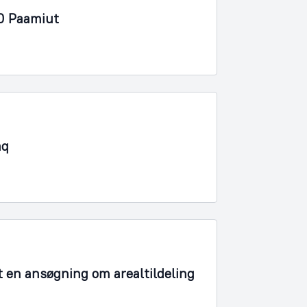
40 Paamiut
aq
t en ansøgning om arealtildeling