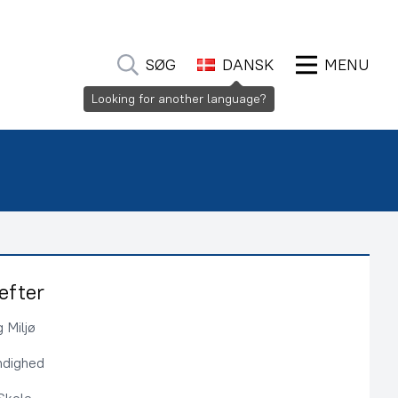
SØG
DANSK
MENU
Looking for another language?
efter
 Miljø
ndighed