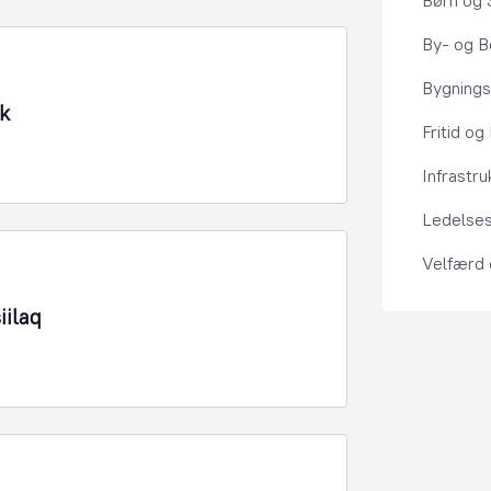
Børn og 
By- og Bo
Bygning
k
Fritid og
Infrastru
Ledelses
Velfærd
ilaq