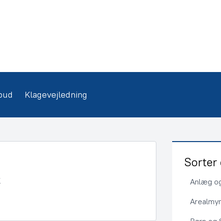
bud
Klagevejledning
Sorter 
Anlæg og
Arealmy