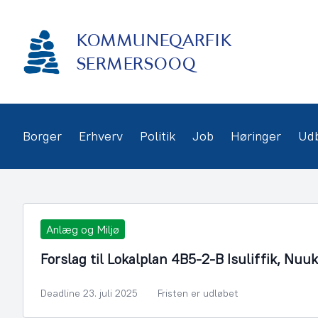
Gå
frem
KOMMUNEQARFIK
til
indhold
SERMERSOOQ
Borger
Erhverv
Politik
Job
Høringer
Ud
Anlæg og Miljø
Forslag til Lokalplan 4B5-2-B Isuliffik, Nuuk
Deadline 23. juli 2025
Fristen er udløbet