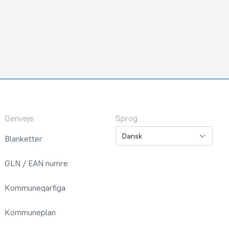
Genveje
Sprog
Sprog
Blanketter
GLN / EAN numre
Kommuneqarfiga
Kommuneplan