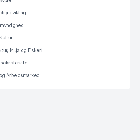
Skole
ligudvikling
smyndighed
 Kultur
ktur, Miljø og Fiskeri
sekretariatet
 og Arbejdsmarked