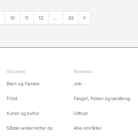
9
10
11
12
…
33
Næste
Services
Business
Børn og Familie
Job
Fritid
Fangst, fiskeri og landbrug
Kunst og kultur
Udbud
Sådan underretter du
Alle områder