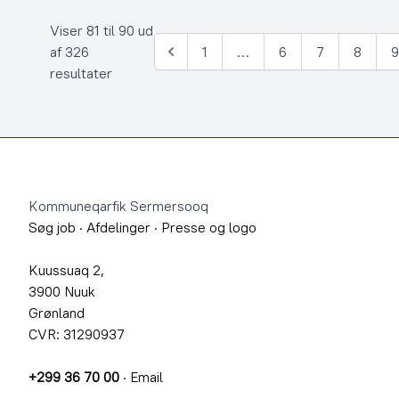
Viser 81 til 90 ud
af 326
1
…
6
7
8
Forrige
resultater
Footer
Kommuneqarfik Sermersooq
Søg job
·
Afdelinger
·
Presse og logo
Kuussuaq 2,
3900 Nuuk
Grønland
CVR: 31290937
+299 36 70 00
·
Email