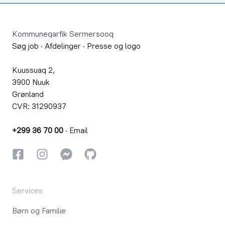
Footer
Kommuneqarfik Sermersooq
Søg job
·
Afdelinger
·
Presse og logo
Kuussuaq 2,
3900 Nuuk
Grønland
CVR: 31290937
+299 36 70 00
·
Email
Facebook
Instagram
Instagram
GitHub
Services
Børn og Familie