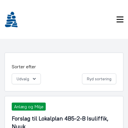
Gå
frem
til
Pri
indhold
Sorter efter
Udvalg
Ryd sortering
Anlæg og Miljø
Forslag til Lokalplan 4B5-2-B Isuliffik,
Nuuk