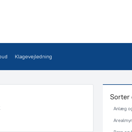
bud
Klagevejledning
Sorter 
Anlæg og
Arealmy