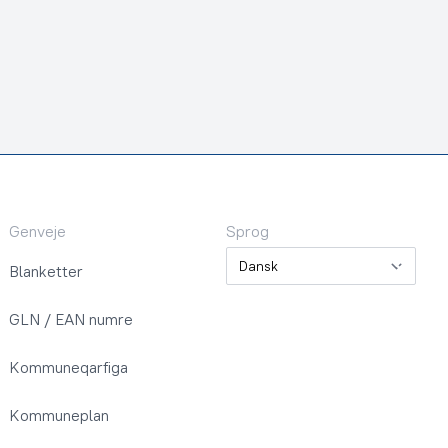
Genveje
Sprog
Sprog
Blanketter
GLN / EAN numre
Kommuneqarfiga
Kommuneplan