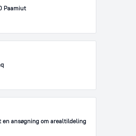
40 Paamiut
aq
t en ansøgning om arealtildeling