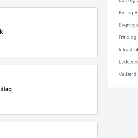
Børn og 
By- og Bo
Bygning
k
Fritid og
Infrastru
Ledelses
Velfærd
ilaq