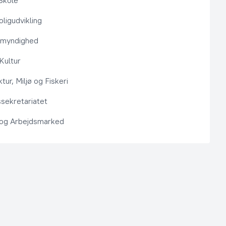
Skole
ligudvikling
smyndighed
 Kultur
ktur, Miljø og Fiskeri
sekretariatet
 og Arbejdsmarked