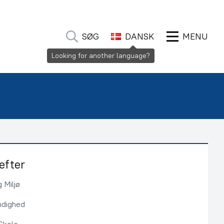
SØG
DANSK
MENU
Looking for another language?
efter
 Miljø
ndighed