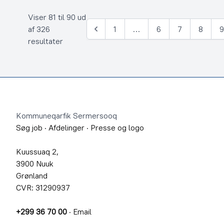
Viser 81 til 90 ud
af 326
1
…
6
7
8
Forrige
resultater
Footer
Kommuneqarfik Sermersooq
Søg job
·
Afdelinger
·
Presse og logo
Kuussuaq 2,
3900 Nuuk
Grønland
CVR: 31290937
+299 36 70 00
·
Email