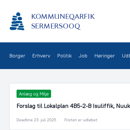
Gå
frem
KOMMUNEQARFIK
til
indhold
SERMERSOOQ
Borger
Erhverv
Politik
Job
Høringer
Ud
Anlæg og Miljø
Forslag til Lokalplan 4B5-2-B Isuliffik, Nuuk
Deadline 23. juli 2025
Fristen er udløbet