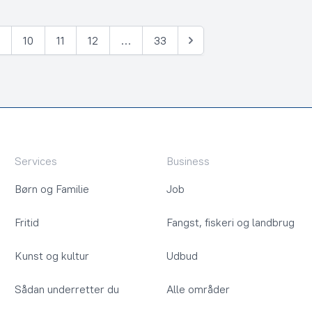
9
10
11
12
…
33
Næste
Services
Business
Børn og Familie
Job
Fritid
Fangst, fiskeri og landbrug
Kunst og kultur
Udbud
Sådan underretter du
Alle områder