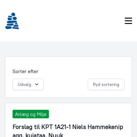
Gå
frem
til
Pri
indhold
Sorter efter
Udvalg
Ryd sortering
Anlæg og Miljø
Forslag til KPT 1A21-1 Niels Hammekenip
aqq. kujataa, Nuuk