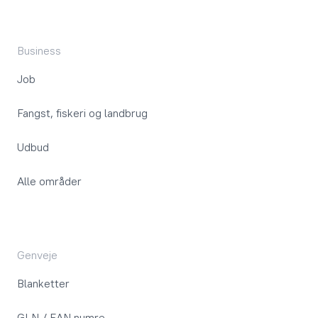
Business
Job
Fangst, fiskeri og landbrug
Udbud
Alle områder
Genveje
Blanketter
GLN / EAN numre