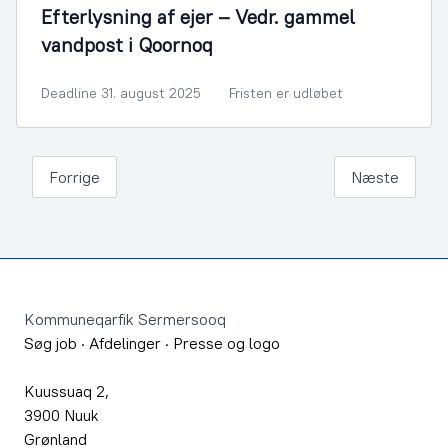
Efterlysning af ejer – Vedr. gammel
vandpost i Qoornoq
Deadline 31. august 2025
Fristen er udløbet
Forrige
Næste
Footer
Kommuneqarfik Sermersooq
Søg job
·
Afdelinger
·
Presse og logo
Kuussuaq 2,
3900 Nuuk
Grønland