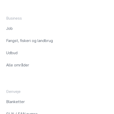
Business
Job
Fangst, fiskeri og landbrug
Udbud
Alle områder
Genveje
Blanketter
GLN / EAN numre