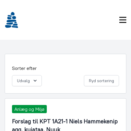
Gå
frem
til
Pri
indhold
Sorter efter
Udvalg
Ryd sortering
Anlæg og Miljø
Forslag til KPT 1A21-1 Niels Hammekenip
aqq. kujataa, Nuuk