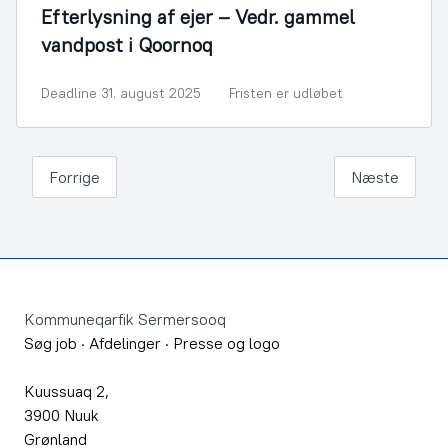
Efterlysning af ejer – Vedr. gammel
vandpost i Qoornoq
Deadline 31. august 2025
Fristen er udløbet
Forrige
Næste
Footer
Kommuneqarfik Sermersooq
Søg job
·
Afdelinger
·
Presse og logo
Kuussuaq 2,
3900 Nuuk
Grønland