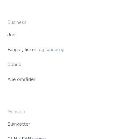
Business
Job
Fangst, fiskeri og landbrug
Udbud
Alle områder
Genveje
Blanketter
GLN / EAN numre