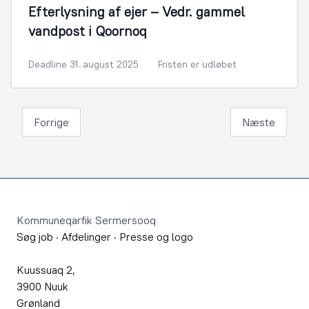
Efterlysning af ejer – Vedr. gammel
vandpost i Qoornoq
Deadline 31. august 2025
Fristen er udløbet
Forrige
Næste
Footer
Kommuneqarfik Sermersooq
Søg job
·
Afdelinger
·
Presse og logo
Kuussuaq 2,
3900 Nuuk
Grønland