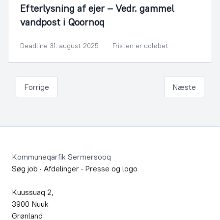
Efterlysning af ejer – Vedr. gammel
vandpost i Qoornoq
Deadline 31. august 2025
Fristen er udløbet
Forrige
Næste
Footer
Kommuneqarfik Sermersooq
Søg job
·
Afdelinger
·
Presse og logo
Kuussuaq 2,
3900 Nuuk
Grønland