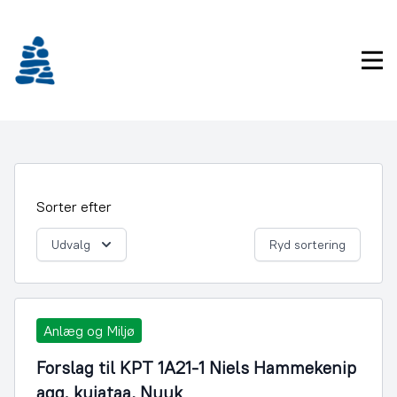
Gå
frem
til
Pri
indhold
Sorter efter
Udvalg
Ryd sortering
Anlæg og Miljø
Forslag til KPT 1A21-1 Niels Hammekenip
aqq. kujataa, Nuuk