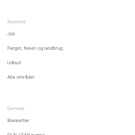
Business
Job
Fangst, fiskeri og landbrug
Udbud
Alle områder
Genveje
Blanketter
GLN / EAN numre