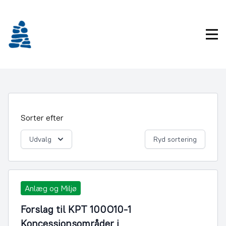
Gå
frem
til
Pri
indhold
Sorter efter
Udvalg
Ryd sortering
Anlæg og Miljø
Forslag til KPT 100O10-1
Koncessionsområder i