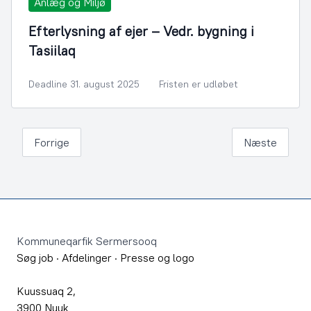
Anlæg og Miljø
Efterlysning af ejer – Vedr. bygning i
Tasiilaq
Deadline 31. august 2025
Fristen er udløbet
Forrige
Næste
Footer
Kommuneqarfik Sermersooq
Søg job
·
Afdelinger
·
Presse og logo
Kuussuaq 2,
3900 Nuuk