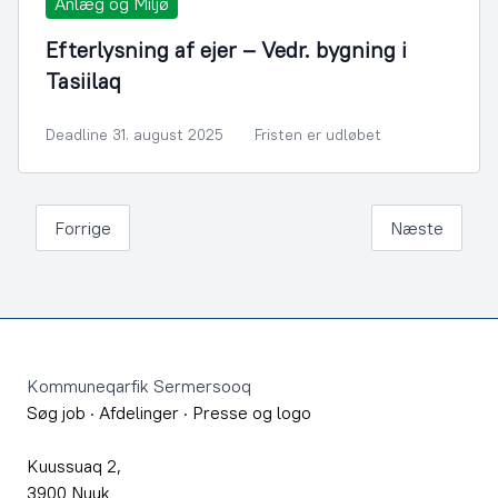
Anlæg og Miljø
Efterlysning af ejer – Vedr. bygning i
Tasiilaq
Deadline 31. august 2025
Fristen er udløbet
Forrige
Næste
Footer
Kommuneqarfik Sermersooq
Søg job
·
Afdelinger
·
Presse og logo
Kuussuaq 2,
3900 Nuuk