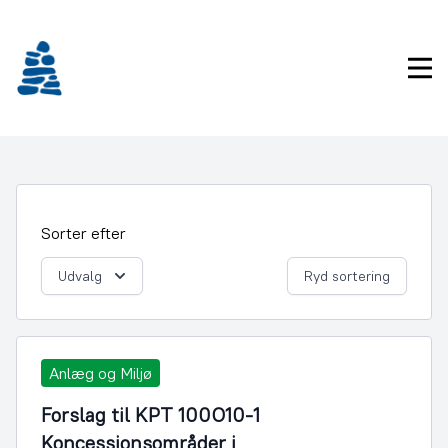
Gå
frem
til
Pri
indhold
Sorter efter
Udvalg
Ryd sortering
Anlæg og Miljø
Forslag til KPT 100O10-1
Koncessionsområder i