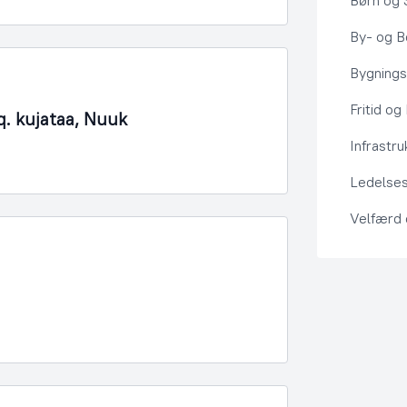
Børn og 
By- og Bo
Bygning
Fritid og
q. kujataa, Nuuk
Infrastru
Ledelses
Velfærd