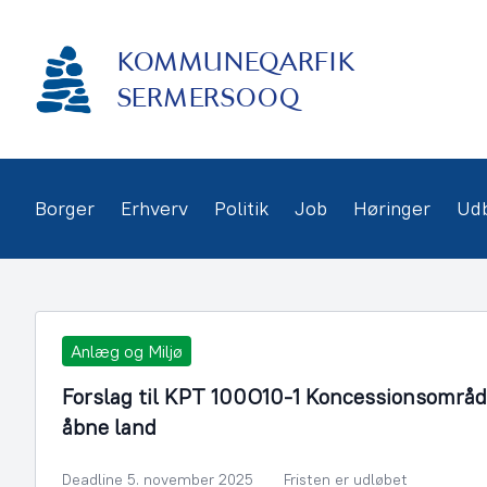
Gå
frem
KOMMUNEQARFIK
til
indhold
SERMERSOOQ
Borger
Erhverv
Politik
Job
Høringer
Ud
Anlæg og Miljø
Forslag til KPT 100O10-1 Koncessionsområd
åbne land
Deadline 5. november 2025
Fristen er udløbet