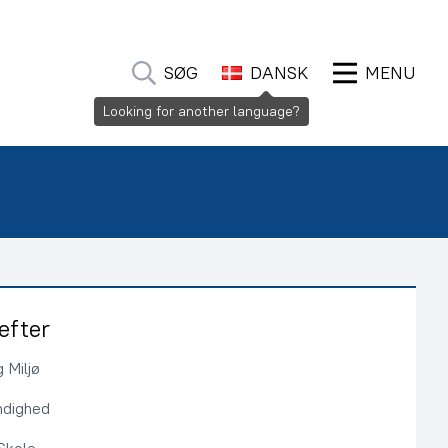
SØG
DANSK
MENU
Looking for another language?
efter
 Miljø
ndighed