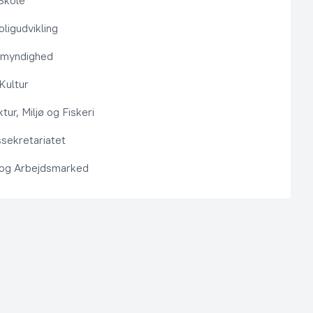
Skole
ligudvikling
smyndighed
 Kultur
ktur, Miljø og Fiskeri
sekretariatet
 og Arbejdsmarked