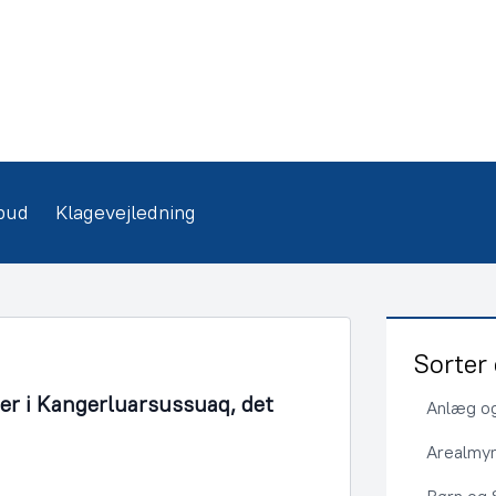
bud
Klagevejledning
Sorter 
er i Kangerluarsussuaq, det
Anlæg og
Arealmy