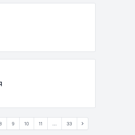
q
8
9
10
11
…
33
Næste