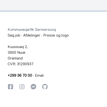
Footer
Kommuneqarfik Sermersooq
Søg job
·
Afdelinger
·
Presse og logo
Kuussuaq 2,
3900 Nuuk
Grønland
CVR: 31290937
+299 36 70 00
·
Email
Facebook
Instagram
Instagram
GitHub