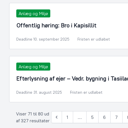
Anlæg og Miljø
Offentlig høring: Bro i Kapisillit
Deadline 10. september 2025
Fristen er udløbet
Anlæg og Miljø
Efterlysning af ejer – Vedr. bygning i Tasiila
Deadline 31. august 2025
Fristen er udløbet
Viser 71 til 80 ud
1
…
5
6
7
Forrige
af 327 resultater