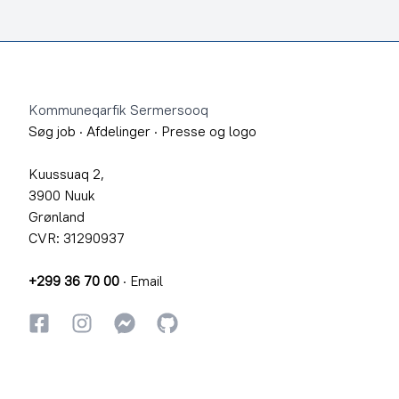
Footer
Kommuneqarfik Sermersooq
Søg job
·
Afdelinger
·
Presse og logo
Kuussuaq 2,
3900 Nuuk
Grønland
CVR: 31290937
+299 36 70 00
·
Email
Facebook
Instagram
Instagram
GitHub