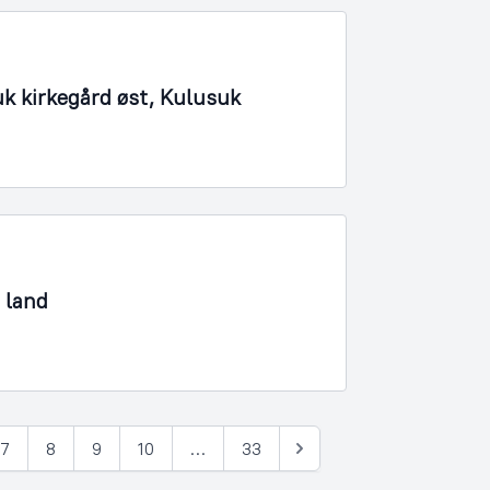
k kirkegård øst, Kulusuk
 land
7
8
9
10
…
33
Næste