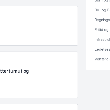
Børn og 
By- og Bo
Bygning
Fritid og
Infrastru
Ledelses
Velfærd
Attertumut og