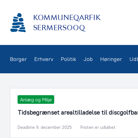
Gå
frem
KOMMUNEQARFIK
til
indhold
SERMERSOOQ
Borger
Erhverv
Politik
Job
Høringer
Ud
Anlæg og Miljø
Tidsbegrænset arealtilladelse til discgolf
Deadline 9. december 2025
Fristen er udløbet