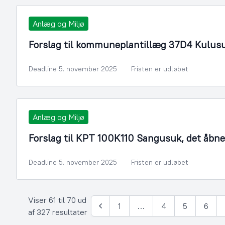
Anlæg og Miljø
Forslag til kommuneplantillæg 37D4 Kulusu
Deadline 5. november 2025
Fristen er udløbet
Anlæg og Miljø
Forslag til KPT 100K110 Sangusuk, det åbne
Deadline 5. november 2025
Fristen er udløbet
Viser 61 til 70 ud
1
…
4
5
6
Forrige
af 327 resultater