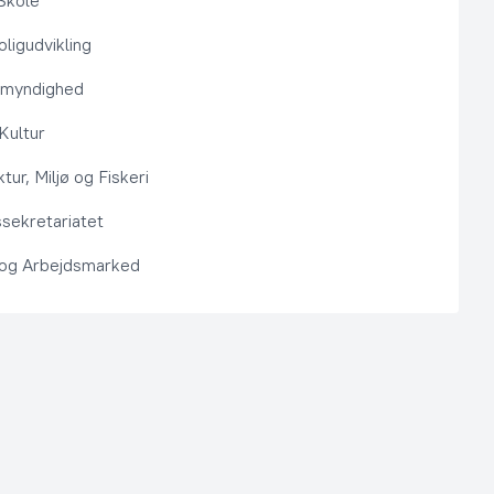
Skole
ligudvikling
smyndighed
 Kultur
ktur, Miljø og Fiskeri
sekretariatet
 og Arbejdsmarked