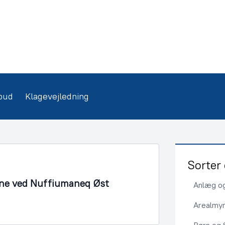
bud
Klagevejledning
Sorter 
bane ved Nuffiumaneq Øst
Anlæg og
Arealmy