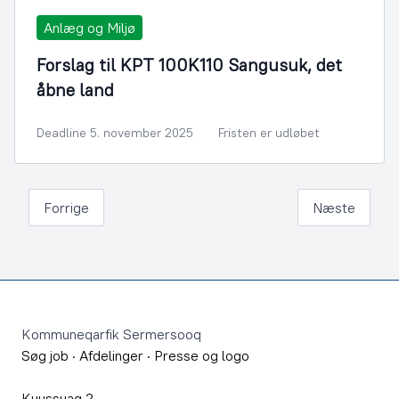
Anlæg og Miljø
Forslag til KPT 100K110 Sangusuk, det
åbne land
Deadline 5. november 2025
Fristen er udløbet
Forrige
Næste
Footer
Kommuneqarfik Sermersooq
Søg job
·
Afdelinger
·
Presse og logo
Kuussuaq 2,