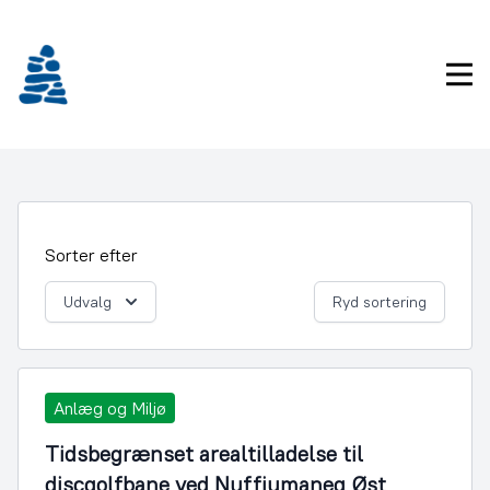
Gå
frem
til
Pri
indhold
Sorter efter
Udvalg
Ryd sortering
Anlæg og Miljø
Tidsbegrænset arealtilladelse til
discgolfbane ved Nuffiumaneq Øst