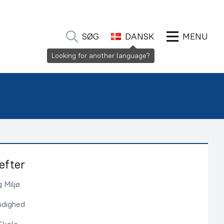
SØG
DANSK
MENU
Looking for another language?
efter
 Miljø
ndighed