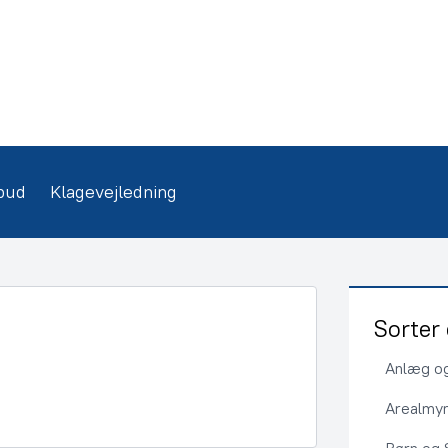
bud
Klagevejledning
Sorter 
Anlæg og
Arealmy