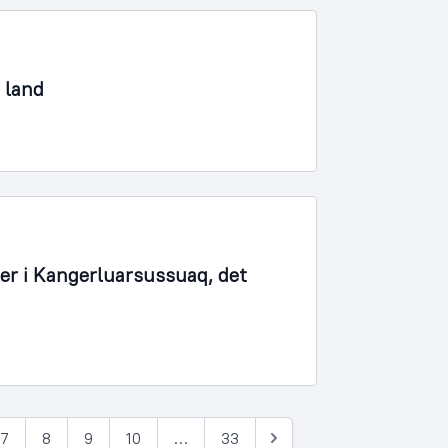
 land
er i Kangerluarsussuaq, det
7
8
9
10
…
33