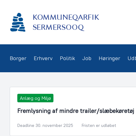
Gå
frem
KOMMUNEQARFIK
til
indhold
SERMERSOOQ
Borger
Erhverv
Politik
Job
Høringer
Ud
Anlæg og Miljø
Fremlysning af mindre trailer/slæbekøretøj
Deadline 30. november 2025
Fristen er udløbet