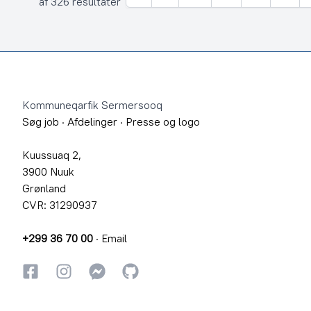
Forrige
af 326 resultater
Footer
Kommuneqarfik Sermersooq
Søg job
·
Afdelinger
·
Presse og logo
Kuussuaq 2,
3900 Nuuk
Grønland
CVR: 31290937
+299 36 70 00
·
Email
Facebook
Instagram
Instagram
GitHub