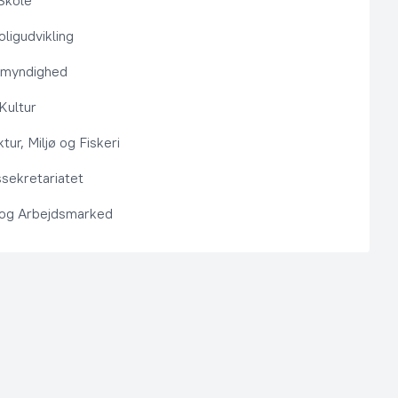
Skole
ligudvikling
smyndighed
 Kultur
ktur, Miljø og Fiskeri
sekretariatet
 og Arbejdsmarked