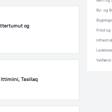
Børn og 
By- og Bo
Bygning
Attertumut og
Fritid og
Infrastru
Ledelses
Velfærd
timiini, Tasiilaq