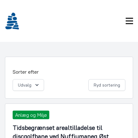
Gå
frem
til
Pri
indhold
Sorter efter
Udvalg
Ryd sortering
Anlæg og Miljø
Tidsbegrænset arealtilladelse til
discgolfbane ved Nuffiumaneq Øst