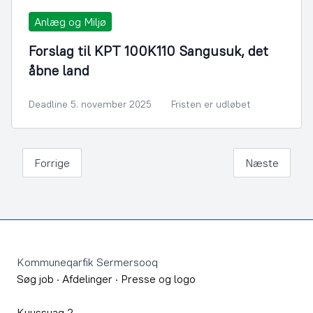
Anlæg og Miljø
Forslag til KPT 100K110 Sangusuk, det
åbne land
Deadline 5. november 2025
Fristen er udløbet
Forrige
Næste
Footer
Kommuneqarfik Sermersooq
Søg job
·
Afdelinger
·
Presse og logo
Kuussuaq 2,