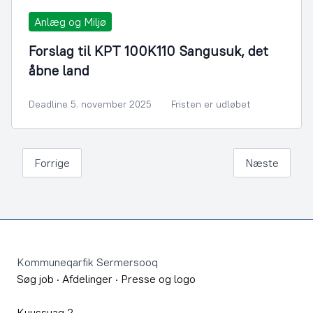
Anlæg og Miljø
Forslag til KPT 100K110 Sangusuk, det
åbne land
Deadline 5. november 2025
Fristen er udløbet
Forrige
Næste
Footer
Kommuneqarfik Sermersooq
Søg job
·
Afdelinger
·
Presse og logo
Kuussuaq 2,