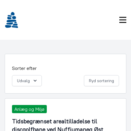
Gå
frem
til
Pri
indhold
Sorter efter
Udvalg
Ryd sortering
Anlæg og Miljø
Tidsbegrænset arealtilladelse til
discgolfbane ved Nuffiumaneq Øst