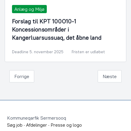
Anlæg og Miljø
Forslag til KPT 100O10-1
Koncessionsområder i
Kangerluarsussuaq, det åbne land
Deadline 5. november 2025
Fristen er udløbet
Forrige
Næste
Footer
Kommuneqarfik Sermersooq
Søg job
·
Afdelinger
·
Presse og logo