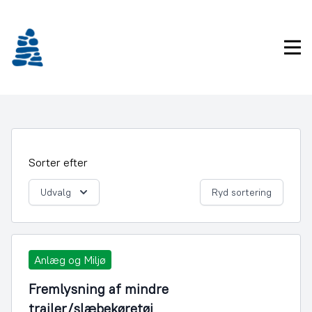
Gå
frem
til
Pri
indhold
Sorter efter
Udvalg
Ryd sortering
Anlæg og Miljø
Fremlysning af mindre
trailer/slæbekøretøj