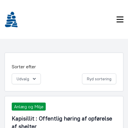
Gå
frem
til
Pri
indhold
Sorter efter
Udvalg
Ryd sortering
Anlæg og Miljø
Kapisillit : Offentlig høring af opførelse
af shelter