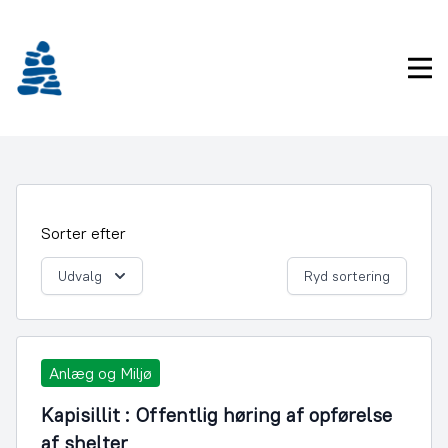
Gå
frem
til
Pri
indhold
Sorter efter
Udvalg
Ryd sortering
Anlæg og Miljø
Kapisillit : Offentlig høring af opførelse
af shelter