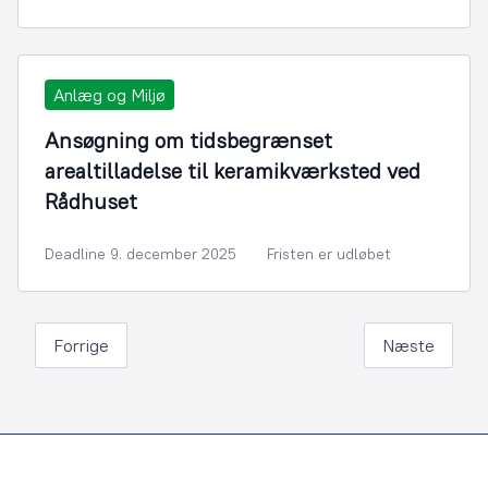
Anlæg og Miljø
Ansøgning om tidsbegrænset
arealtilladelse til keramikværksted ved
Rådhuset
Deadline 9. december 2025
Fristen er udløbet
Forrige
Næste
Footer