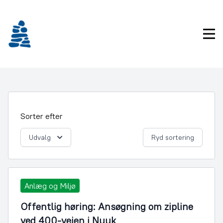
Gå
frem
til
Pri
indhold
Sorter efter
Udvalg
Ryd sortering
Anlæg og Miljø
Offentlig høring: Ansøgning om zipline
ved 400-vejen i Nuuk