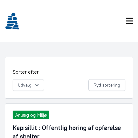
Gå
frem
til
Pri
indhold
Sorter efter
Udvalg
Ryd sortering
Anlæg og Miljø
Kapisillit : Offentlig høring af opførelse
af shelter