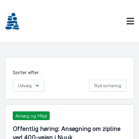
Gå
frem
til
Pri
indhold
Sorter efter
Udvalg
Ryd sortering
Anlæg og Miljø
Offentlig høring: Ansøgning om zipline
ved 400-vejen i Nuuk