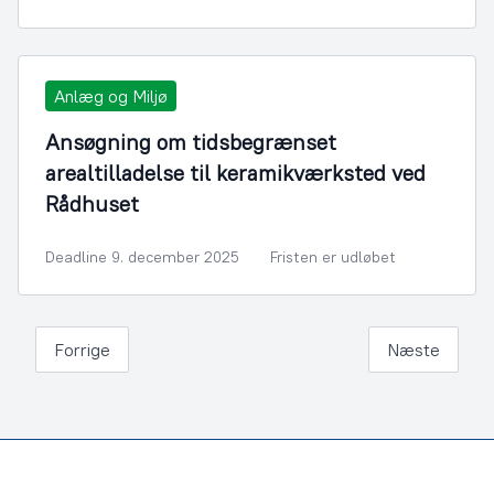
Anlæg og Miljø
Ansøgning om tidsbegrænset
arealtilladelse til keramikværksted ved
Rådhuset
Deadline 9. december 2025
Fristen er udløbet
Forrige
Næste
Footer