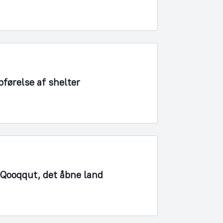
førelse af shelter
1 Qooqqut, det åbne land