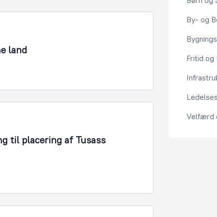
Børn og 
By- og Bo
Bygning
ne land
Fritid og
Infrastru
Ledelses
Velfærd
g til placering af Tusass