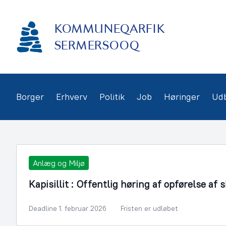
Gå
frem
KOMMUNEQARFIK
til
indhold
SERMERSOOQ
Borger
Erhverv
Politik
Job
Høringer
Ud
Anlæg og Miljø
Kapisillit : Offentlig høring af opførelse af 
Deadline 1. februar 2026
Fristen er udløbet