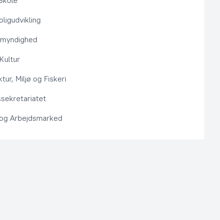
Skole
ligudvikling
smyndighed
 Kultur
ktur, Miljø og Fiskeri
sekretariatet
 og Arbejdsmarked