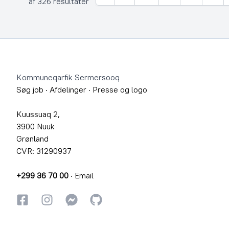
Forrige
af 326 resultater
Footer
Kommuneqarfik Sermersooq
Søg job
·
Afdelinger
·
Presse og logo
Kuussuaq 2,
3900 Nuuk
Grønland
CVR: 31290937
+299 36 70 00
·
Email
Facebook
Instagram
Instagram
GitHub