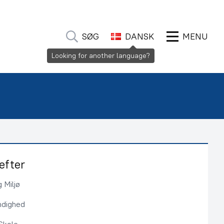
SØG
DANSK
MENU
Looking for another language?
efter
 Miljø
ndighed