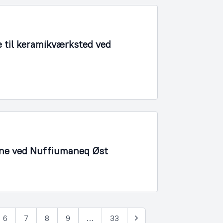
 til keramikværksted ved
bane ved Nuffiumaneq Øst
6
7
8
9
…
33