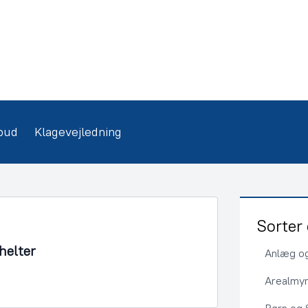
bud
Klagevejledning
Sorter 
shelter
Anlæg og
Arealmy