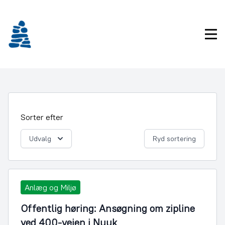
Gå
frem
til
Pri
indhold
Sorter efter
Udvalg
Ryd sortering
Anlæg og Miljø
Offentlig høring: Ansøgning om zipline
ved 400-vejen i Nuuk