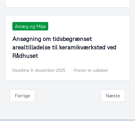
Anlæg og Miljø
Ansøgning om tidsbegrænset
arealtilladelse til keramikværksted ved
Rådhuset
Deadline 9. december 2025
Fristen er udløbet
Forrige
Næste
Footer