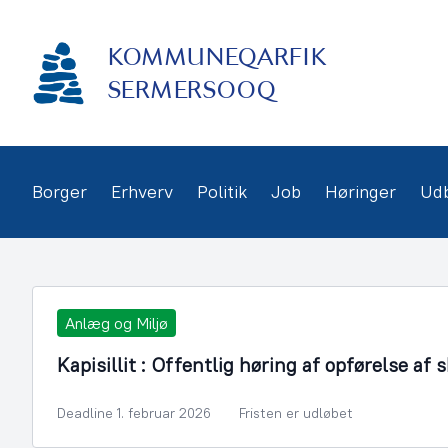
Gå
frem
KOMMUNEQARFIK
til
indhold
SERMERSOOQ
Borger
Erhverv
Politik
Job
Høringer
Ud
Anlæg og Miljø
Kapisillit : Offentlig høring af opførelse af 
Deadline 1. februar 2026
Fristen er udløbet