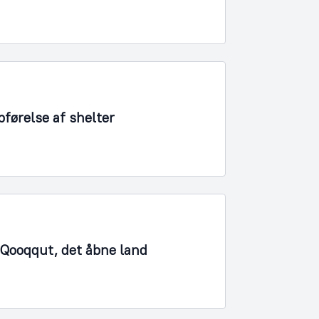
førelse af shelter
1 Qooqqut, det åbne land