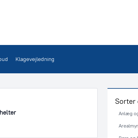
bud
Klagevejledning
Sorter 
shelter
Anlæg og
Arealmy