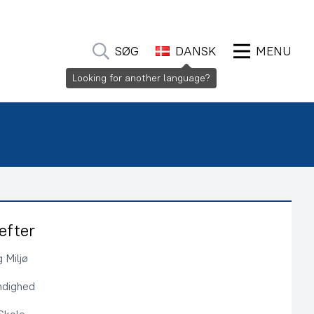
SØG
DANSK
MENU
Looking for another language?
efter
 Miljø
ndighed