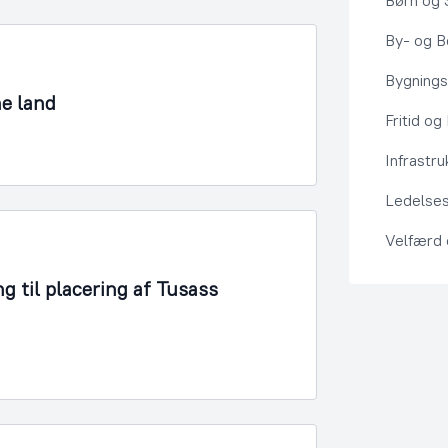
Børn og 
By- og Bo
Bygning
ne land
Fritid og
Infrastru
Ledelses
Velfærd
g til placering af Tusass