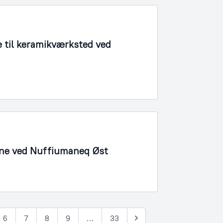
 til keramikværksted ved
bane ved Nuffiumaneq Øst
6
7
8
9
…
33