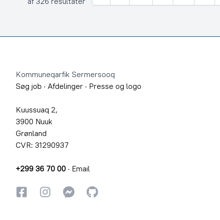
Forrige
af 326 resultater
Footer
Kommuneqarfik Sermersooq
Søg job
·
Afdelinger
·
Presse og logo
Kuussuaq 2,
3900 Nuuk
Grønland
CVR: 31290937
+299 36 70 00
·
Email
Facebook
Instagram
Instagram
GitHub