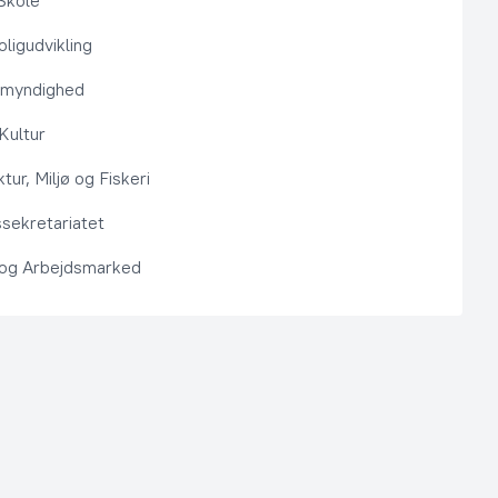
Skole
ligudvikling
smyndighed
 Kultur
ktur, Miljø og Fiskeri
sekretariatet
 og Arbejdsmarked