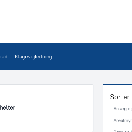
bud
Klagevejledning
Sorter 
shelter
Anlæg og
Arealmy