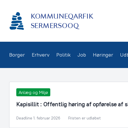
Gå
frem
KOMMUNEQARFIK
til
indhold
SERMERSOOQ
Borger
Erhverv
Politik
Job
Høringer
Ud
Anlæg og Miljø
Kapisillit : Offentlig høring af opførelse af 
Deadline 1. februar 2026
Fristen er udløbet