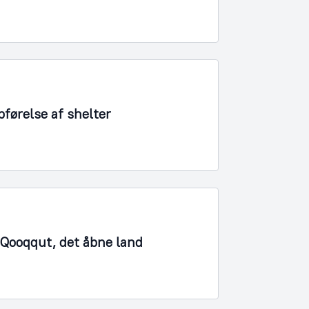
førelse af shelter
1 Qooqqut, det åbne land