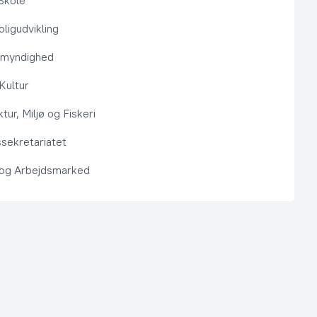
Skole
ligudvikling
smyndighed
 Kultur
ktur, Miljø og Fiskeri
sekretariatet
 og Arbejdsmarked