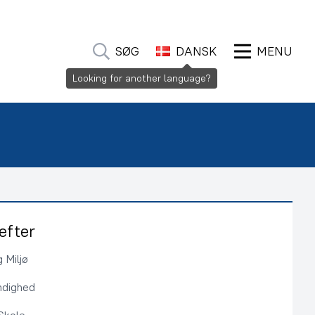
SØG
DANSK
MENU
Looking for another language?
efter
 Miljø
ndighed