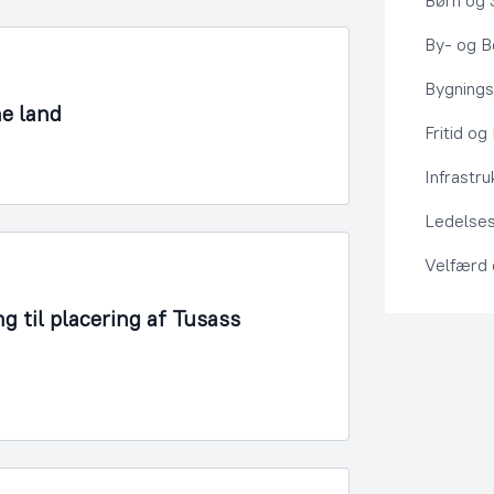
Børn og 
By- og Bo
Bygning
ne land
Fritid og
Infrastru
Ledelses
Velfærd
g til placering af Tusass