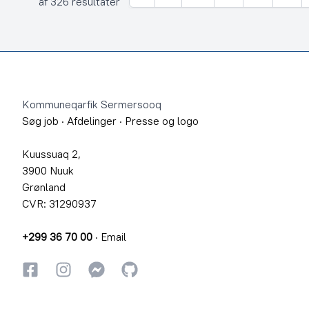
Forrige
af 326 resultater
Footer
Kommuneqarfik Sermersooq
Søg job
·
Afdelinger
·
Presse og logo
Kuussuaq 2,
3900 Nuuk
Grønland
CVR: 31290937
+299 36 70 00
·
Email
Facebook
Instagram
Instagram
GitHub