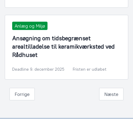
Anlæg og Miljø
Ansøgning om tidsbegrænset
arealtilladelse til keramikværksted ved
Rådhuset
Deadline 9. december 2025
Fristen er udløbet
Forrige
Næste
Footer