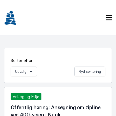
Gå
frem
til
Pri
indhold
Sorter efter
Udvalg
Ryd sortering
Anlæg og Miljø
Offentlig høring: Ansøgning om zipline
ved 400-vejen i Nuuk